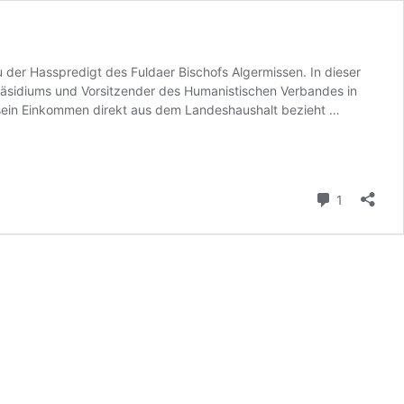
der Hasspredigt des Fuldaer Bischofs Algermissen. In dieser
räsidiums und Vorsitzender des Humanistischen Verbandes in
Algermisse
 sein Einkommen direkt aus dem Landeshaushalt bezieht …
Wer
bezahlt
für
die
Kommenta
1
katholisch
Hasspredi