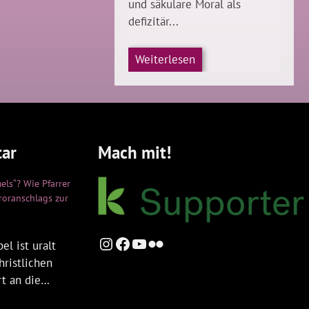
und säkulare Moral als
defizitär...
Weiterlesen
ar
Mach mit!
els“? Wie Pfarrer
rroranschlags zur
Instagram
Facebook
YouTube
Flickr
el ist uralt
hristlichen
rt an die…