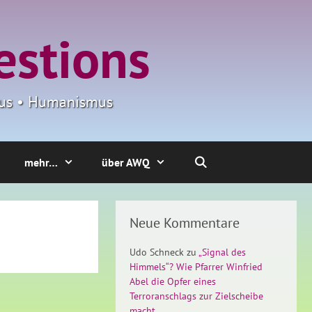
estions
smus • Humanismus
mehr…
über AWQ
Neue Kommentare
Udo Schneck
zu
„Signal des
Himmels“? Wie Pfarrer Winfried
Abel die Opfer eines
Terroranschlags zur Zielscheibe
macht