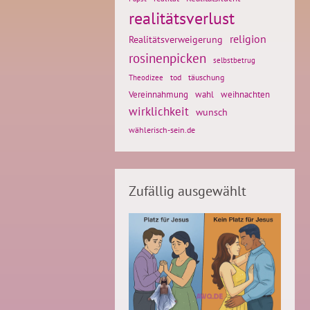
realitätsverlust
religion
Realitätsverweigerung
rosinenpicken
selbstbetrug
tod
täuschung
Theodizee
weihnachten
Vereinnahmung
wahl
wirklichkeit
wunsch
wählerisch-sein.de
Zufällig ausgewählt