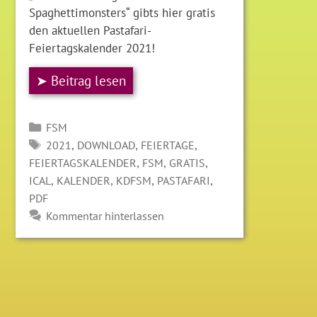
Spaghettimonsters“ gibts hier gratis
den aktuellen Pastafari-
Feiertagskalender 2021!
➤ Beitrag lesen
Kategorien
FSM
SCHLAGWÖRTER
,
,
,
2021
DOWNLOAD
FEIERTAGE
,
,
,
FEIERTAGSKALENDER
FSM
GRATIS
,
,
,
,
ICAL
KALENDER
KDFSM
PASTAFARI
PDF
Kommentar hinterlassen