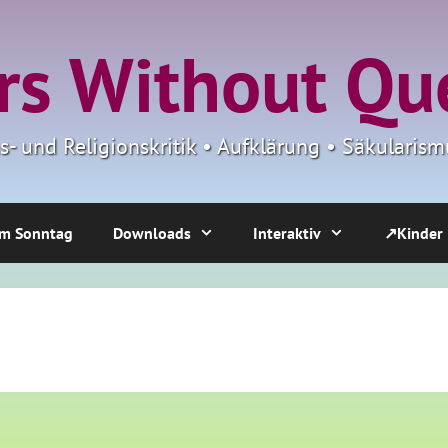
s Without Qu
ns- und Religionskritik • Aufklärung • Säkulari
m Sonntag
Downloads
Interaktiv
↗Kinder