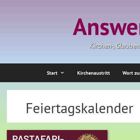
Zum
Inhalt
Answer
springen
Kirchen-, Glaube
Start
Kirchenaustritt
Wort zu
Feiertagskalender