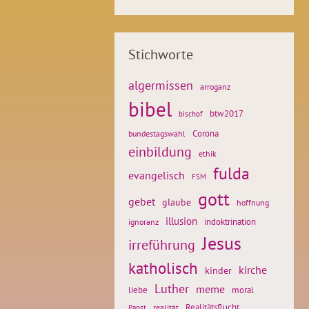
Stichworte
algermissen
arroganz
bibel
btw2017
bischof
Corona
bundestagswahl
einbildung
ethik
fulda
evangelisch
FSM
gott
gebet
glaube
hoffnung
illusion
ignoranz
indoktrination
Jesus
irreführung
katholisch
kirche
kinder
Luther
meme
liebe
moral
Realitätsflucht
realität
Papst