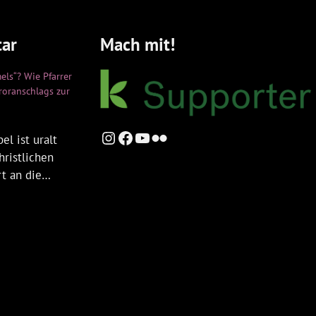
ar
Mach mit!
els“? Wie Pfarrer
rroranschlags zur
Instagram
Facebook
YouTube
Flickr
el ist uralt
hristlichen
rt an die…