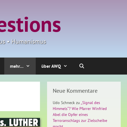
estions
smus • Humanismus
mehr…
über AWQ
Neue Kommentare
Udo Schneck
zu
„Signal des
Himmels“? Wie Pfarrer Winfried
Abel die Opfer eines
Terroranschlags zur Zielscheibe
macht