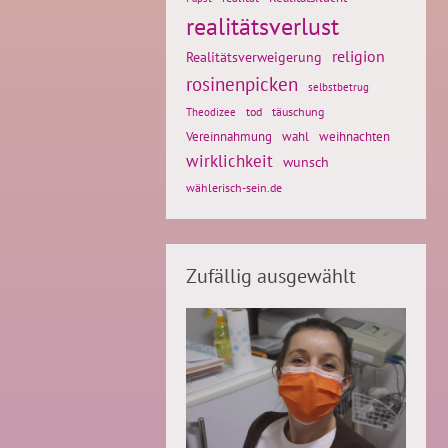
realitätsverlust
religion
Realitätsverweigerung
rosinenpicken
selbstbetrug
tod
täuschung
Theodizee
weihnachten
Vereinnahmung
wahl
wirklichkeit
wunsch
wählerisch-sein.de
Zufällig ausgewählt