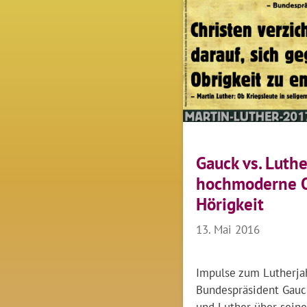
Gauck vs. Luthe
hochmoderne O
Hörigkeit
13. Mai 2016
Impulse zum Lutherja
Bundespräsident Gauc
und Luther über seine