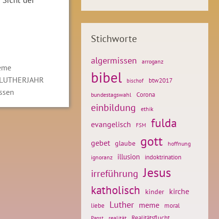
Stichworte
algermissen
arroganz
eme
bibel
LUTHERJAHR
btw2017
bischof
ssen
Corona
bundestagswahl
einbildung
ethik
fulda
evangelisch
FSM
gott
gebet
glaube
hoffnung
illusion
ignoranz
indoktrination
Jesus
irreführung
katholisch
kirche
kinder
Luther
meme
liebe
moral
Realitätsflucht
realität
Papst