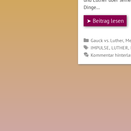
Dinge…
➤ Beitrag lesen
Kategorien
,
Gauck vs. Luther
M
SCHLAGWÖRTER
,
,
IMPULSE
LUTHER
Kommentar hinterla