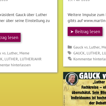
räsident Gauck über Luther
Weitere Impulse zum 
er über seine Einstellung zu
gibts auf www.martin
➤ Beitrag lesen
trag lesen
Kategorien
,
Gauck vs. Luther
M
gorien
SCHLAGWÖRTER
,
,
,
 vs. Luther
Meme
GAUCK
LUTHER
L
LAGWÖRTER
,
,
CK
LUTHER
LUTHERJAHR
Kommentar hinterla
entar hinterlassen