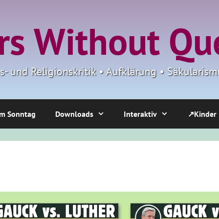
s Without Qu
ns- und Religionskritik • Aufklärung • Säkulari
m Sonntag
Downloads
Interaktiv
↗Kinder