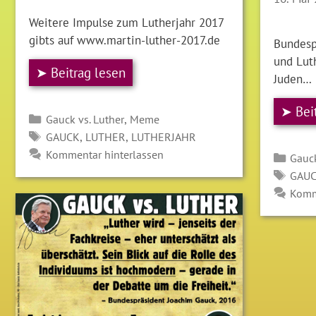
Weitere Impulse zum Lutherjahr 2017
gibts auf www.martin-luther-2017.de
Bundesp
und Luth
➤ Beitrag lesen
Juden…
➤ Bei
Kategorien
,
Gauck vs. Luther
Meme
SCHLAGWÖRTER
,
,
GAUCK
LUTHER
LUTHERJAHR
Kommentar hinterlassen
Kate
Gauck
SCH
GAU
Komm