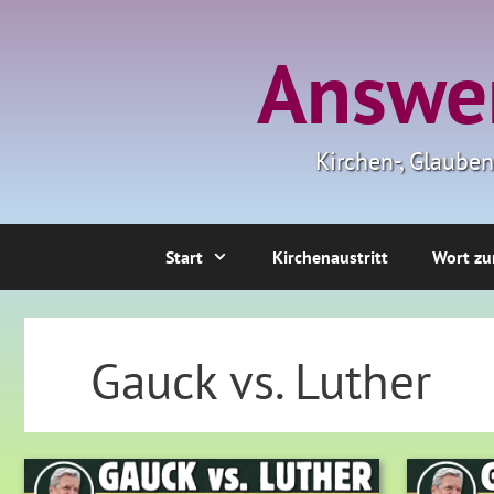
Zum
Inhalt
Answer
springen
Kirchen-, Glaube
Start
Kirchenaustritt
Wort zu
Gauck vs. Luther