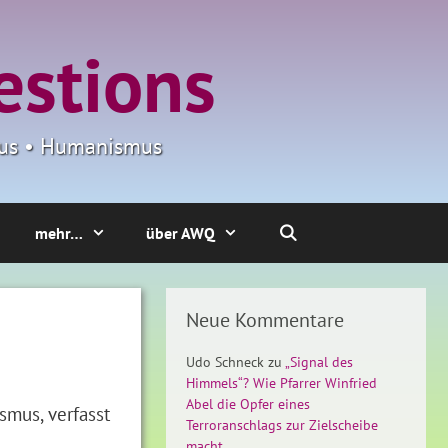
estions
smus • Humanismus
mehr…
über AWQ
Neue Kommentare
Udo Schneck
zu
„Signal des
Himmels“? Wie Pfarrer Winfried
Abel die Opfer eines
smus, verfasst
Terroranschlags zur Zielscheibe
macht