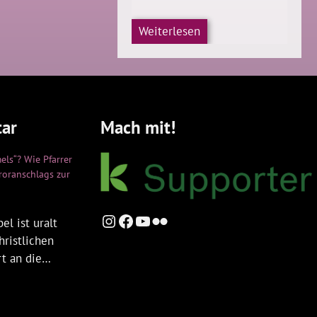
Weiterlesen
ar
Mach mit!
els“? Wie Pfarrer
rroranschlags zur
Instagram
Facebook
YouTube
Flickr
el ist uralt
hristlichen
rt an die…