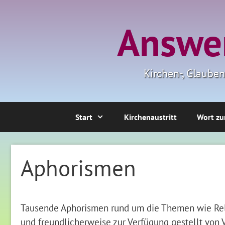
Zum
Inhalt
Answer
springen
Kirchen-, Glaube
Start
Kirchenaustritt
Wort zu
Aphorismen
Tausende Aphorismen rund um die Themen wie Relig
und freundlicherweise zur Verfügung gestellt von V