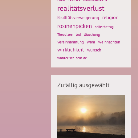
realitätsverlust
religion
Realitätsverweigerung
rosinenpicken
selbstbetrug
tod
täuschung
Theodizee
weihnachten
Vereinnahmung
wahl
wirklichkeit
wunsch
wählerisch-sein.de
Zufällig ausgewählt