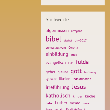
Stichworte
algermissen
arroganz
bibel
btw2017
bischof
Corona
bundestagswahl
einbildung
ethik
fulda
evangelisch
FSM
gott
gebet
glaube
hoffnung
illusion
ignoranz
indoktrination
Jesus
irreführung
katholisch
kirche
kinder
Luther
meme
liebe
moral
Realitätsflucht
realität
Papst