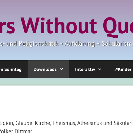
s Without Qu
ns- und Religionskritik • Aufklärung • Säkulari
m Sonntag
Downloads
Interaktiv
↗Kinder
ion, Glaube, Kirche, Theismus, Atheismus und Säkulari
olker Dittmar.