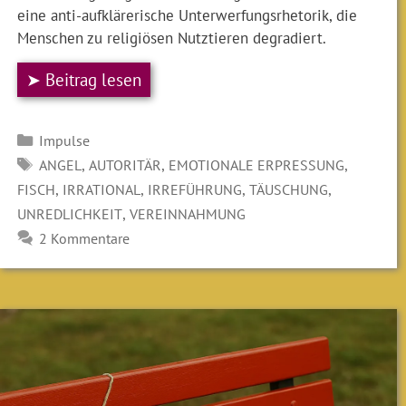
eine anti-aufklärerische Unterwerfungsrhetorik, die
Menschen zu religiösen Nutztieren degradiert.
➤ Beitrag lesen
Kategorien
Impulse
SCHLAGWÖRTER
,
,
,
ANGEL
AUTORITÄR
EMOTIONALE ERPRESSUNG
,
,
,
,
FISCH
IRRATIONAL
IRREFÜHRUNG
TÄUSCHUNG
,
UNREDLICHKEIT
VEREINNAHMUNG
2 Kommentare