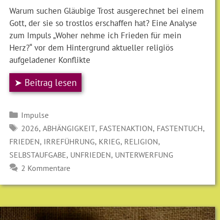
Warum suchen Gläubige Trost ausgerechnet bei einem
Gott, der sie so trostlos erschaffen hat? Eine Analyse
zum Impuls „Woher nehme ich Frieden für mein
Herz?“ vor dem Hintergrund aktueller religiös
aufgeladener Konflikte
➤ Beitrag lesen
Kategorien
Impulse
SCHLAGWÖRTER
,
,
,
,
2026
ABHÄNGIGKEIT
FASTENAKTION
FASTENTUCH
,
,
,
,
FRIEDEN
IRREFÜHRUNG
KRIEG
RELIGION
,
,
SELBSTAUFGABE
UNFRIEDEN
UNTERWERFUNG
2 Kommentare