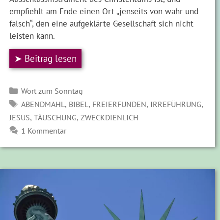
empfiehlt am Ende einen Ort „jenseits von wahr und
falsch“, den eine aufgeklärte Gesellschaft sich nicht
leisten kann.
➤ Beitrag lesen
Kategorien
Wort zum Sonntag
SCHLAGWÖRTER
,
,
,
,
ABENDMAHL
BIBEL
FREIERFUNDEN
IRREFÜHRUNG
,
,
JESUS
TÄUSCHUNG
ZWECKDIENLICH
1 Kommentar