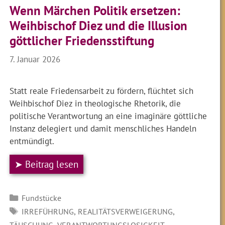
Wenn Märchen Politik ersetzen:
Weihbischof Diez und die Illusion
göttlicher Friedensstiftung
7. Januar 2026
Statt reale Friedensarbeit zu fördern, flüchtet sich
Weihbischof Diez in theologische Rhetorik, die
politische Verantwortung an eine imaginäre göttliche
Instanz delegiert und damit menschliches Handeln
entmündigt.
➤ Beitrag lesen
Kategorien
Fundstücke
SCHLAGWÖRTER
,
,
IRREFÜHRUNG
REALITÄTSVERWEIGERUNG
,
TÄUSCHUNG
VERANTWORTUNGSLOSIGKEIT