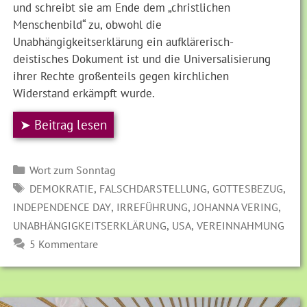
und schreibt sie am Ende dem „christlichen
Menschenbild“ zu, obwohl die
Unabhängigkeitserklärung ein aufklärerisch-
deistisches Dokument ist und die Universalisierung
ihrer Rechte großenteils gegen kirchlichen
Widerstand erkämpft wurde.
➤ Beitrag lesen
Kategorien
Wort zum Sonntag
SCHLAGWÖRTER
,
,
,
DEMOKRATIE
FALSCHDARSTELLUNG
GOTTESBEZUG
,
,
,
INDEPENDENCE DAY
IRREFÜHRUNG
JOHANNA VERING
,
,
UNABHÄNGIGKEITSERKLÄRUNG
USA
VEREINNAHMUNG
5 Kommentare