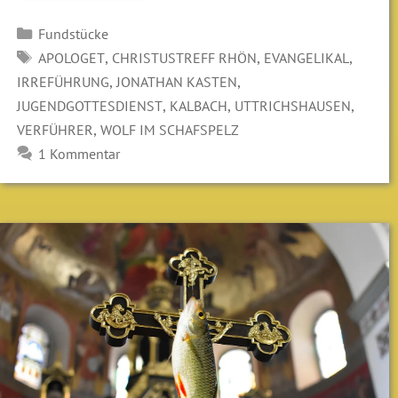
Kategorien
Fundstücke
SCHLAGWÖRTER
,
,
,
APOLOGET
CHRISTUSTREFF RHÖN
EVANGELIKAL
,
,
IRREFÜHRUNG
JONATHAN KASTEN
,
,
,
JUGENDGOTTESDIENST
KALBACH
UTTRICHSHAUSEN
,
VERFÜHRER
WOLF IM SCHAFSPELZ
1 Kommentar