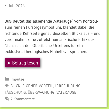
4. Juli 2026
Buß deutet das allsehende „Vaterauge“ vom Kontroll-
zum reinen Fürsorgesymbol um, blendet dabei die
richtende Kehrseite genau desselben Blicks aus – und
vereinnahmt eine zutiefst humanistische Ethik des
Nicht-nach-der-Oberfläche-Urteilens für ein
exklusives theologisches Einheitsversprechen.
➤ Beitrag lesen
Kategorien
Impulse
SCHLAGWÖRTER
,
,
,
BLICK
EIGENER VORTEIL
IRREFÜHRUNG
,
,
TÄUSCHUNG
ÜBERWACHUNG
VATERAUGE
2 Kommentare