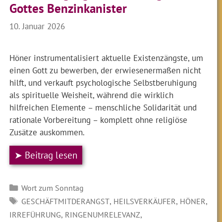
Gottes Benzinkanister
10. Januar 2026
Höner instrumentalisiert aktuelle Existenzängste, um
einen Gott zu bewerben, der erwiesenermaßen nicht
hilft, und verkauft psychologische Selbstberuhigung
als spirituelle Weisheit, während die wirklich
hilfreichen Elemente – menschliche Solidarität und
rationale Vorbereitung – komplett ohne religiöse
Zusätze auskommen.
➤ Beitrag lesen
Kategorien
Wort zum Sonntag
SCHLAGWÖRTER
,
,
,
GESCHÄFTMITDERANGST
HEILSVERKÄUFER
HÖNER
,
,
IRREFÜHRUNG
RINGENUMRELEVANZ