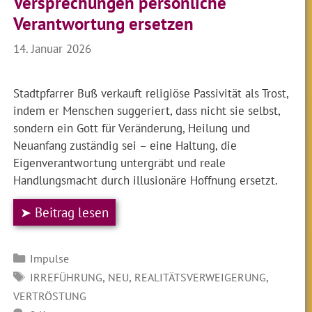
Versprechungen persönliche
Verantwortung ersetzen
14. Januar 2026
Stadtpfarrer Buß verkauft religiöse Passivität als Trost,
indem er Menschen suggeriert, dass nicht sie selbst,
sondern ein Gott für Veränderung, Heilung und
Neuanfang zuständig sei – eine Haltung, die
Eigenverantwortung untergräbt und reale
Handlungsmacht durch illusionäre Hoffnung ersetzt.
➤ Beitrag lesen
Kategorien
Impulse
SCHLAGWÖRTER
,
,
,
IRREFÜHRUNG
NEU
REALITÄTSVERWEIGERUNG
VERTRÖSTUNG