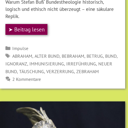
Warum Stefan Buß‘ Bundestheologie historisch,
logisch und ethisch nicht überzeugt – eine säkulare
Replik.
➤ Beitrag lesen
Kategorien
Impulse
SCHLAGWÖRTER
,
,
,
,
,
ABRAHAM
ALTER BUND
BEBRAHAM
BETRUG
BUND
,
,
,
IGNORANZ
IMMUNISIERUNG
IRREFÜHRUNG
NEUER
,
,
,
BUND
TÄUSCHUNG
VERZERRUNG
ZEBRAHAM
2 Kommentare