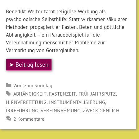
Benedikt Welter tarnt religiöse Werbung als
psychologische Selbsthilfe: Statt wirksamer säkularer
Methoden propagiert er Fasten, Beten und göttliche
Abhängigkeit – ein Paradebeispiel für die
Vereinnahmung menschlicher Probleme zur
Vermarktung von Götterglauben.
➤ Beitrag lesen
Kategorien
Wort zum Sonntag
SCHLAGWÖRTER
,
,
,
ABHÄNGIGKEIT
FASTENZEIT
FRÜHJAHRSPUTZ
,
,
HIRNVERFETTUNG
INSTRUMENTALISIERUNG
,
,
IRREFÜHRUNG
VEREINNAHMUNG
ZWECKDIENLICH
2 Kommentare