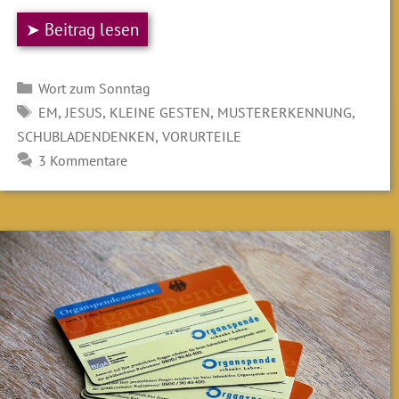
➤ Beitrag lesen
Kategorien
Wort zum Sonntag
SCHLAGWÖRTER
,
,
,
,
EM
JESUS
KLEINE GESTEN
MUSTERERKENNUNG
,
SCHUBLADENDENKEN
VORURTEILE
3 Kommentare