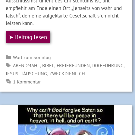
Ausschlussinstrument des Christentums ist, und
empfiehlt am Ende einen Ort „jenseits von wahr und
falsch“, den eine aufgeklärte Gesellschaft sich nicht
leisten kann.
➤ Beitrag lesen
Kategorien
Wort zum Sonntag
SCHLAGWÖRTER
,
,
,
,
ABENDMAHL
BIBEL
FREIERFUNDEN
IRREFÜHRUNG
,
,
JESUS
TÄUSCHUNG
ZWECKDIENLICH
1 Kommentar