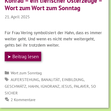
Konrad – ein tierischer Osterzeuge –
Wort zum Wort zum Sonntag
21. April 2025
Für Frau Vering symbolisiert der Hahn, dass es immer
weiter geht. Und wenn es nicht mehr weitergeht,
gehts bei ihr trotzdem weiter.
➤ Beitrag lesen
Kategorien
Wort zum Sonntag
SCHLAGWÖRTER
,
,
,
AUFERSTEHUNG
BANALITÄT
EINBILDUNG
,
,
,
,
,
GESCHWÄTZ
HAHN
IGNORANZ
JESUS
PALAVER
SO
SICHER
2 Kommentare