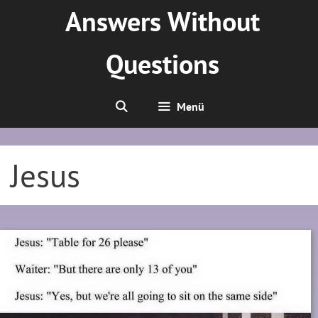
Zum
Answers Without
Inhalt
springen
Questions
Menü
Jesus