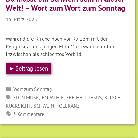
Welt! – Wort zum Wort zum Sonntag
15. März 2025
Während die Kirche noch vor Kurzem mit der
Religiosität des jungen Elon Musk warb, dient er
inzwischen als schlechtes Vorbild.
➤ Beitrag lesen
Kategorien
Wort zum Sonntag
SCHLAGWÖRTER
,
,
,
,
,
ELON MUSK
EMPATHIE
FREIHEIT
JESUS
KITSCH
,
,
RÜCKSICHT
SCHWEIN
TOLERANZ
3 Kommentare