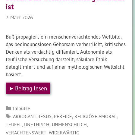
ist
7. März 2026
Buß propagiert ein menschenverachtendes Weltbild,
das bedingungslosen Gehorsam verherrlicht, kritisches
Denken als verdächtig diffamiert, Autonomie als
teuflische Versuchung darstellt, säkulare Ethik
delegitimiert und auf einer mythologischen Weltsicht
basiert.
➤ Beitrag lesen
Kategorien
Impulse
SCHLAGWÖRTER
,
,
,
,
ARROGANT
JESUS
PERFIDE
RELIGIÖSE AMORAL
,
,
,
TEUFEL
UNETHISCH
UNMENSCHLICH
,
VERACHTENSWERT
WIDERWÄRTIG