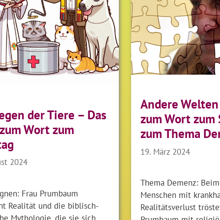
Andere Welten
egen der Tiere – Das
zum Wort zum 
 zum Wort zum
zum Thema De
tag
19. März 2024
ust 2024
Thema Demenz: Beim
egnen: Frau Prumbaum
Menschen mit krankh
t Realität und die biblisch-
Realitätsverlust tröste
che Mythologie, die sie sich
Prumbaum mit religiö