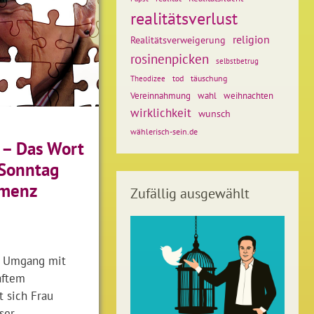
realitätsverlust
religion
Realitätsverweigerung
rosinenpicken
selbstbetrug
tod
täuschung
Theodizee
weihnachten
Vereinnahmung
wahl
wirklichkeit
wunsch
wählerisch-sein.de
 – Das Wort
Sonntag
menz
Zufällig ausgewählt
 Umgang mit
aftem
t sich Frau
ser