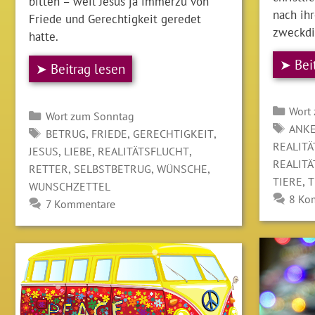
bitten – weil Jesus ja immerzu von
nach ih
Friede und Gerechtigkeit geredet
zweckdi
hatte.
➤ Bei
➤ Beitrag lesen
Kate
Wort
Kategorien
Wort zum Sonntag
SCH
ANK
SCHLAGWÖRTER
,
,
,
BETRUG
FRIEDE
GERECHTIGKEIT
REALIT
,
,
,
JESUS
LIEBE
REALITÄTSFLUCHT
REALIT
,
,
,
RETTER
SELBSTBETRUG
WÜNSCHE
,
TIERE
T
WUNSCHZETTEL
8 Ko
7 Kommentare