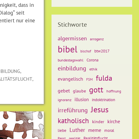
nigkeit, dass in
ialog“ seit
ntiert nur eine
Stichworte
algermissen
arroganz
bibel
btw2017
bischof
Corona
bundestagswahl
einbildung
ethik
,
NBILDUNG
fulda
,
ALITÄTSFLUCHT
evangelisch
FSM
gott
gebet
glaube
hoffnung
illusion
ignoranz
indoktrination
Jesus
irreführung
katholisch
kirche
kinder
Luther
meme
liebe
moral
Realitätsflucht
realität
Papst