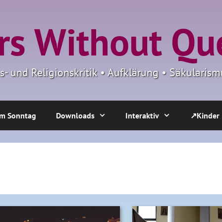
s Without Qu
ns- und Religionskritik • Aufklärung • Säkulari
m Sonntag
Downloads
Interaktiv
↗Kinder