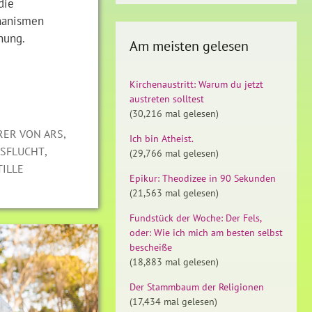
die
hanismen
hung.
Am meisten gelesen
Kirchenaustritt: Warum du jetzt
austreten solltest
(30,216 mal gelesen)
,
RER VON ARS
Ich bin Atheist.
,
TSFLUCHT
(29,766 mal gelesen)
TILLE
Epikur: Theodizee in 90 Sekunden
(21,563 mal gelesen)
Fundstück der Woche: Der Fels,
oder: Wie ich mich am besten selbst
bescheiße
(18,883 mal gelesen)
Der Stammbaum der Religionen
(17,434 mal gelesen)