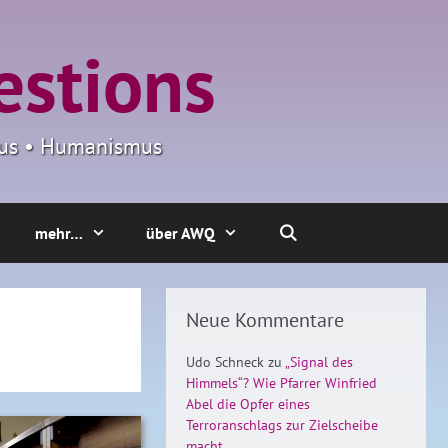
estions
smus • Humanismus
mehr…
über AWQ
Neue Kommentare
Udo Schneck
zu
„Signal des
Himmels“? Wie Pfarrer Winfried
Abel die Opfer eines
Terroranschlags zur Zielscheibe
macht