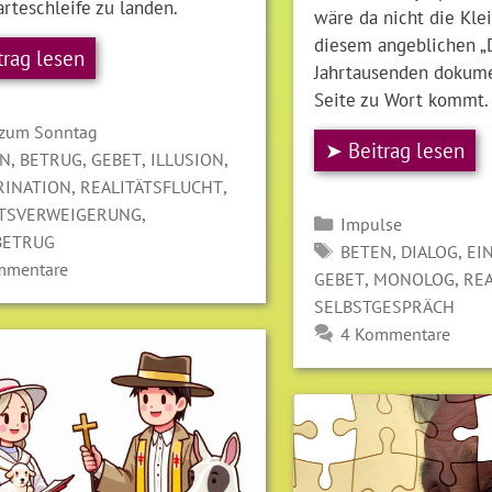
rteschleife zu landen.
wäre da nicht die Klei
diesem angeblichen „D
trag lesen
Jahrtausenden dokume
Seite zu Wort kommt.
gorien
 zum Sonntag
➤ Beitrag lesen
LAGWÖRTER
,
,
,
,
EN
BETRUG
GEBET
ILLUSION
,
,
RINATION
REALITÄTSFLUCHT
,
ÄTSVERWEIGERUNG
Kategorien
Impulse
BETRUG
SCHLAGWÖRTER
,
,
BETEN
DIALOG
EI
mmentare
,
,
GEBET
MONOLOG
RE
SELBSTGESPRÄCH
4 Kommentare