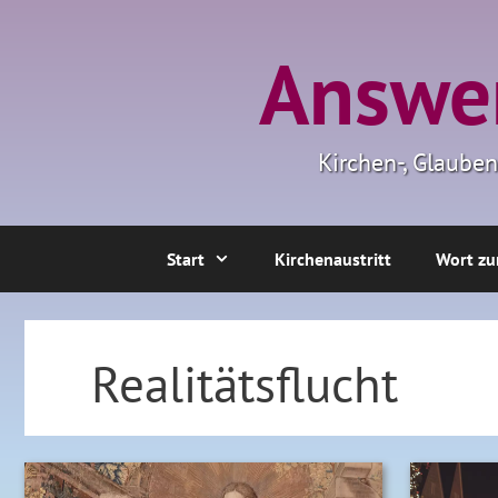
Zum
Inhalt
Answer
springen
Kirchen-, Glaube
Start
Kirchenaustritt
Wort zu
Realitätsflucht