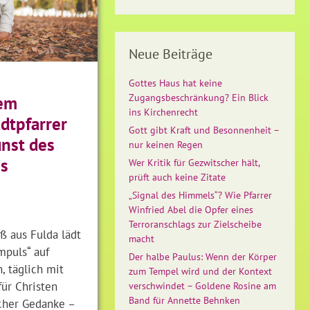
Neue Beiträge
Gottes Haus hat keine
Zugangsbeschränkung? Ein Blick
dem
ins Kirchenrecht
dtpfarrer
Gott gibt Kraft und Besonnenheit –
nst des
nur keinen Regen
hs
Wer Kritik für Gezwitscher hält,
prüft auch keine Zitate
„Signal des Himmels“? Wie Pfarrer
Winfried Abel die Opfer eines
Terroranschlags zur Zielscheibe
uß aus Fulda lädt
macht
mpuls“ auf
Der halbe Paulus: Wenn der Körper
, täglich mit
zum Tempel wird und der Kontext
für Christen
verschwindet – Goldene Rosine am
Band für Annette Behnken
cher Gedanke –