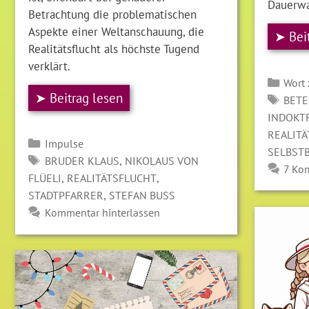
Dauerwa
Betrachtung die problematischen
Aspekte einer Weltanschauung, die
➤ Bei
Realitätsflucht als höchste Tugend
verklärt.
Kate
Wort
➤ Beitrag lesen
SCH
BET
INDOKT
REALIT
Kategorien
Impulse
SELBST
SCHLAGWÖRTER
,
BRUDER KLAUS
NIKOLAUS VON
7 Ko
,
,
FLÜELI
REALITÄTSFLUCHT
,
STADTPFARRER
STEFAN BUSS
Kommentar hinterlassen