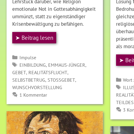
Lehrstück darüber, wie Religion
Lösung f
emotionale Not in Gottesabhängigkeit
Bedrohu
ummünzt, statt zu eigenständiger
gleichze
Krisenbewältigung zu befähigen.
religiös
überhau
➤ Beitrag lesen
präsenti
als mor
Kategorien
Impulse
➤ Bei
SCHLAGWÖRTER
,
,
EINBILDUNG
EMMAUS-JÜNGER
,
,
GEBET
REALITÄTSFLUCHT
Kate
,
,
SELBSTBETRUG
STOSSGEBET
Wort
SCH
WUNSCHVORSTELLUNG
ILLU
1 Kommentar
REALIT
TEILDE
3 Ko