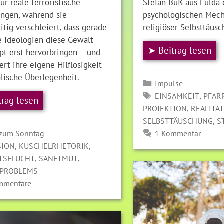
ür reale terroristische
Stefan Buß aus Fulda 
ngen, während sie
psychologischen Mec
itig verschleiert, dass gerade
religiöser Selbsttäusc
e Ideologien diese Gewalt
➤ Beitrag lesen
pt erst hervorbringen – und
ert ihre eigene Hilflosigkeit
alische Überlegenheit.
Kategorien
Impulse
SCHLAGWÖRTER
,
EINSAMKEIT
PFAR
trag lesen
,
PROJEKTION
REALITÄ
,
SELBSTTÄUSCHUNG
S
gorien
 zum Sonntag
1 Kommentar
LAGWÖRTER
,
,
SION
KUSCHELRHETORIK
,
,
ÄTSFLUCHT
SANFTMUT
SPROBLEMS
mmentare