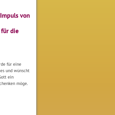
Impuls von
für die
rde für eine
tes und wünscht
Gott ein
chenken möge.