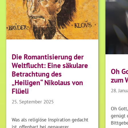
Die Romantisierung der
Weltflucht: Eine säkulare
Oh Go
Betrachtung des
zum 
„Heiligen“ Nikolaus von
Flüeli
28. Janu
25. September 2025
Oh Gott,
genügt d
Was als religiöse Inspiration gedacht
Bittgebe
ist, offenbart bei genauerer