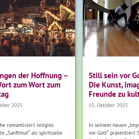
ngen der Hoffnung –
Still sein vor G
Wort zum Wort zum
Die Kunst, ima
tag
Freunde zu kul
mber 2025
15. Oktober 2025
he romantisiert religiös
In seinem neuen „Impul
e „Sanftmut“ als spirituelle
vor Gott“ präsentiert 