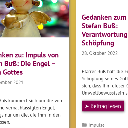
Gedanken zum 
Stefan Buß:
Verantwortung 
Schöpfung
28. Oktober 2022
ken zu: Impuls von
n Buß: Die Engel –
 Gottes
Pfarrer Buß hält die E
Schöpfung seines Got
ember 2021
sich, dass ihm dieser 
Umweltbewusstsein s
 Buß kümmert sich um die von
➤ Beitrag lesen
he vernachlässigten Engel,
gs nur um die, die ihm in den
ssen.
Kategorien
Impulse