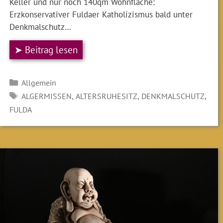
Keller und nur noch 140qm Wohnfläche:
Erzkonservativer Fuldaer Katholizismus bald unter
Denkmalschutz…
➤ Beitrag lesen
Kategorien
Allgemein
SCHLAGWÖRTER
,
,
,
ALGERMISSEN
ALTERSRUHESITZ
DENKMALSCHUTZ
FULDA