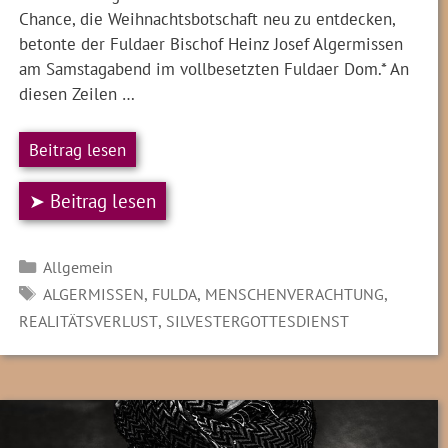
Chance, die Weihnachtsbotschaft neu zu entdecken,
betonte der Fuldaer Bischof Heinz Josef Algermissen
am Samstagabend im vollbesetzten Fuldaer Dom.* An
diesen Zeilen …
Beitrag lesen
➤ Beitrag lesen
Kategorien
Allgemein
SCHLAGWÖRTER
,
,
,
ALGERMISSEN
FULDA
MENSCHENVERACHTUNG
,
REALITÄTSVERLUST
SILVESTERGOTTESDIENST