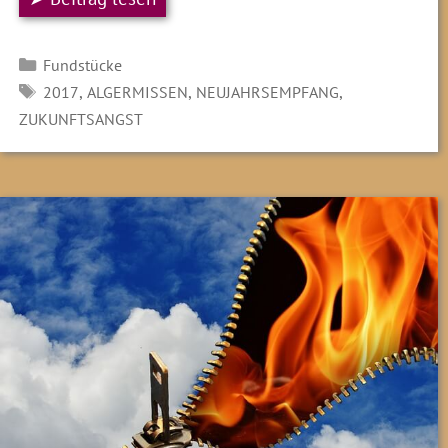
Kategorien
Fundstücke
SCHLAGWÖRTER
,
,
,
2017
ALGERMISSEN
NEUJAHRSEMPFANG
ZUKUNFTSANGST