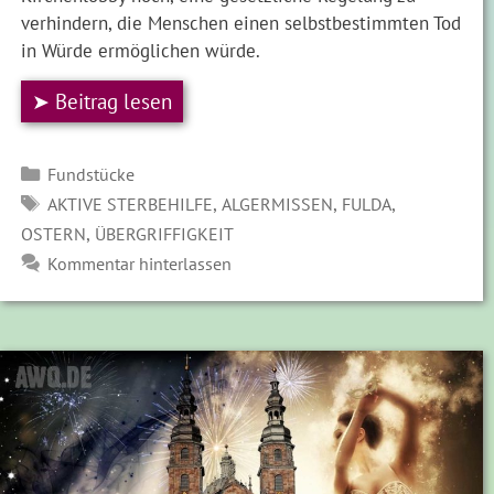
verhindern, die Menschen einen selbstbestimmten Tod
in Würde ermöglichen würde.
➤ Beitrag lesen
Kategorien
Fundstücke
SCHLAGWÖRTER
,
,
,
AKTIVE STERBEHILFE
ALGERMISSEN
FULDA
,
OSTERN
ÜBERGRIFFIGKEIT
Kommentar hinterlassen