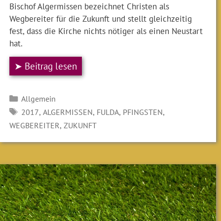
Bischof Algermissen bezeichnet Christen als
Wegbereiter für die Zukunft und stellt gleichzeitig
fest, dass die Kirche nichts nötiger als einen Neustart
hat.
➤ Beitrag lesen
Kategorien
Allgemein
SCHLAGWÖRTER
,
,
,
,
2017
ALGERMISSEN
FULDA
PFINGSTEN
,
WEGBEREITER
ZUKUNFT