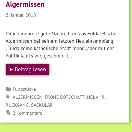
Algermissen
2. Januar 2018
Gleich mehrere gute Nachrichten aus Fulda! Bischof
Algermissen bei seinem letzten Neujahrsempfang:
„Fulda keine katholische Stadt mehr“, aber mit der
Politik läuft’s wie geschmiert…
➤ Beitrag lesen
Kategorien
Fundstücke
SCHLAGWÖRTER
,
,
,
ALGERMISSEN
FROHE BOTSCHAFT
NEIJAHR
,
RÜCKGANG
SAEKULAR
2 Kommentare