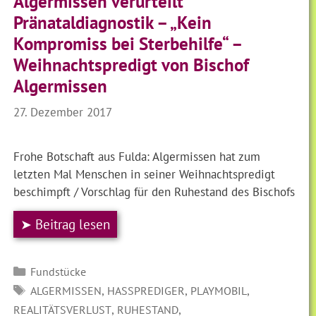
Algermissen verurteilt
Pränataldiagnostik – „Kein
Kompromiss bei Sterbehilfe“ –
Weihnachtspredigt von Bischof
Algermissen
27. Dezember 2017
Frohe Botschaft aus Fulda: Algermissen hat zum
letzten Mal Menschen in seiner Weihnachtspredigt
beschimpft / Vorschlag für den Ruhestand des Bischofs
➤ Beitrag lesen
Kategorien
Fundstücke
SCHLAGWÖRTER
,
,
,
ALGERMISSEN
HASSPREDIGER
PLAYMOBIL
,
,
REALITÄTSVERLUST
RUHESTAND