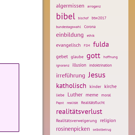
algermissen
arroganz
bibel
btw2017
bischof
Corona
bundestagswahl
einbildung
ethik
fulda
evangelisch
FSM
gott
gebet
glaube
hoffnung
illusion
ignoranz
indoktrination
Jesus
irreführung
katholisch
kirche
kinder
Luther
meme
liebe
moral
Realitätsflucht
realität
Papst
realitätsverlust
religion
Realitätsverweigerung
rosinenpicken
selbstbetrug