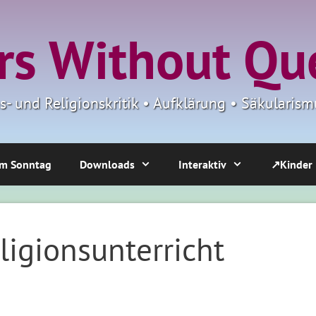
s Without Qu
ns- und Religionskritik • Aufklärung • Säkulari
m Sonntag
Downloads
Interaktiv
↗Kinder
igionsunterricht