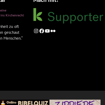
keine
ins Kirchenrecht
heit zu oft
Instagram
Facebook
YouTube
Flickr
ion geschaut
en Menschen.“