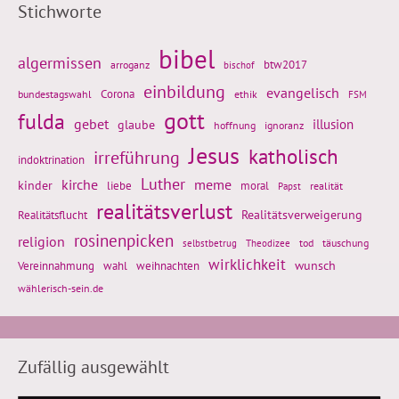
Stichworte
bibel
algermissen
btw2017
arroganz
bischof
einbildung
evangelisch
Corona
ethik
bundestagswahl
FSM
gott
fulda
gebet
glaube
illusion
hoffnung
ignoranz
Jesus
katholisch
irreführung
indoktrination
Luther
kirche
meme
kinder
liebe
moral
realität
Papst
realitätsverlust
Realitätsflucht
Realitätsverweigerung
rosinenpicken
religion
tod
täuschung
selbstbetrug
Theodizee
wirklichkeit
wunsch
weihnachten
Vereinnahmung
wahl
wählerisch-sein.de
Zufällig ausgewählt