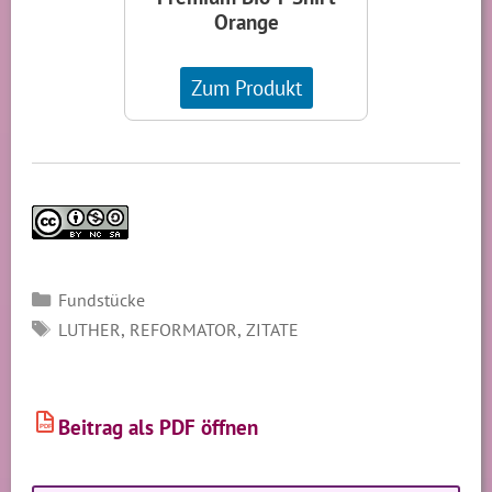
Orange
Zum Produkt
Kategorien
Fundstücke
SCHLAGWÖRTER
,
,
LUTHER
REFORMATOR
ZITATE
Beitrag als PDF öffnen
PDF