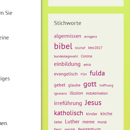
um Sie
Stichworte
algermissen
eine
arroganz
bibel
btw2017
bischof
Corona
bundestagswahl
einbildung
ethik
fulda
evangelisch
FSM
tiges
gott
gebet
glaube
hoffnung
illusion
ignoranz
indoktrination
Jesus
irreführung
katholisch
kirche
kinder
Luther
meme
en.
liebe
moral
Realitätsflucht
realität
Papst