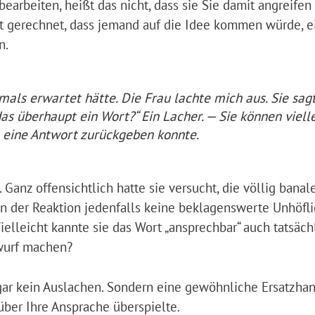
earbeiten, heißt das nicht, dass sie Sie damit angreifen 
mit gerechnet, dass jemand auf die Idee kommen würde, e
n.
als erwartet hätte. Die Frau lachte mich aus. Sie sagt
as überhaupt ein Wort?“ Ein Lacher. — Sie können viell
h eine Antwort zurückgeben konnte.
Ganz offensichtlich hatte sie versucht, die völlig banal
n in der Reaktion jedenfalls keine beklagenswerte Unhöfli
ielleicht kannte sie das Wort „ansprechbar“ auch tatsäch
rwurf machen?
ar kein Auslachen. Sondern eine gewöhnliche Ersatzhan
über Ihre Ansprache überspielte.