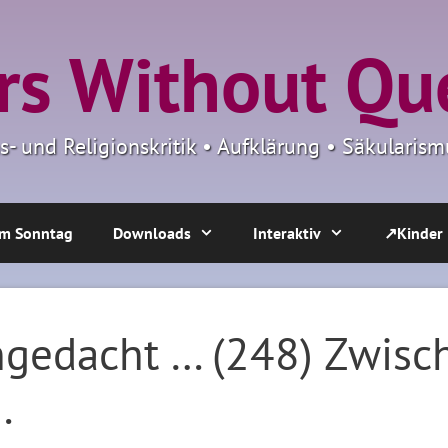
s Without Qu
ns- und Religionskritik • Aufklärung • Säkulari
m Sonntag
Downloads
Interaktiv
↗Kinder
gedacht … (248) Zwisc
…