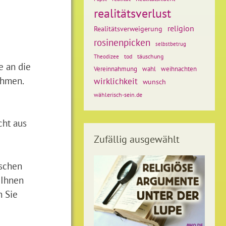
realitätsverlust
religion
Realitätsverweigerung
rosinenpicken
selbstbetrug
tod
täuschung
Theodizee
e an die
weihnachten
Vereinnahmung
wahl
ehmen.
wirklichkeit
wunsch
wählerisch-sein.de
cht aus
Zufällig ausgewählt
nschen
 Ihnen
n Sie