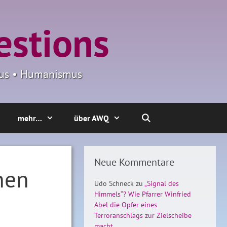
estions
smus • Humanismus
mehr…
über AWQ
Neue Kommentare
hen
Udo Schneck
zu
„Signal des
Himmels“? Wie Pfarrer Winfried
Abel die Opfer eines
Terroranschlags zur Zielscheibe
macht