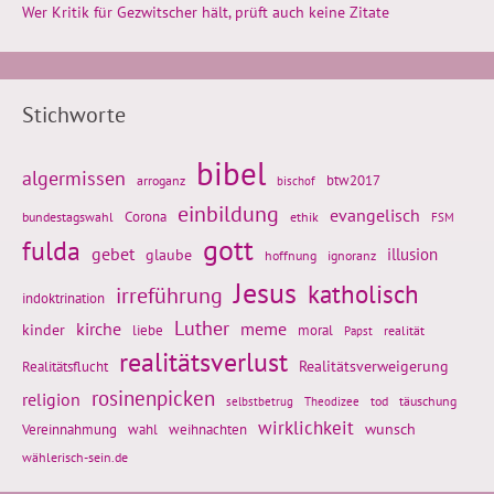
Wer Kritik für Gezwitscher hält, prüft auch keine Zitate
Stichworte
bibel
algermissen
btw2017
arroganz
bischof
einbildung
evangelisch
Corona
ethik
bundestagswahl
FSM
gott
fulda
gebet
glaube
illusion
hoffnung
ignoranz
Jesus
katholisch
irreführung
indoktrination
Luther
kirche
meme
kinder
liebe
moral
realität
Papst
realitätsverlust
Realitätsflucht
Realitätsverweigerung
rosinenpicken
religion
tod
täuschung
selbstbetrug
Theodizee
wirklichkeit
wunsch
Vereinnahmung
weihnachten
wahl
wählerisch-sein.de