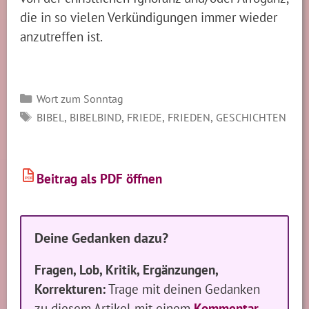
die in so vielen Verkündigungen immer wieder
anzutreffen ist.
Kategorien
Wort zum Sonntag
SCHLAGWÖRTER
,
,
,
,
BIBEL
BIBELBIND
FRIEDE
FRIEDEN
GESCHICHTEN
Beitrag als PDF öffnen
PDF
Deine Gedanken dazu?
Fragen, Lob, Kritik, Ergänzungen,
Korrekturen:
Trage mit deinen Gedanken
zu diesem Artikel mit einem
Kommentar