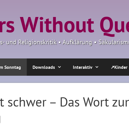
s Without Qu
ns- und Religionskritik • Aufklärung • Säkulari
m Sonntag
Downloads
Interaktiv
↗Kinder
llt schwer – Das Wort z
g