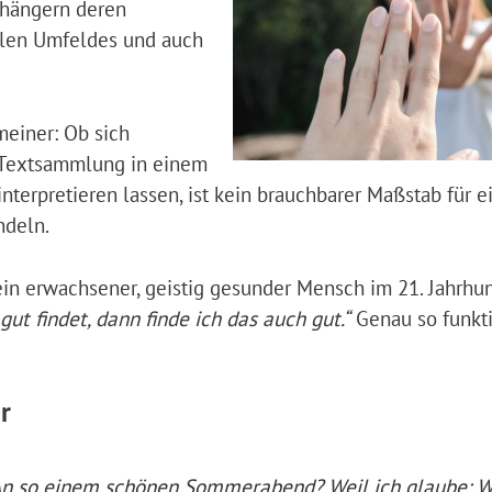
nhängern deren
ialen Umfeldes und auch
meiner: Ob sich
 Textsammlung in einem
terpretieren lassen, ist kein brauchbarer Maßstab für e
ndeln.
 ein erwachsener, geistig gesunder Mensch im 21. Jahrhu
ut findet, dann finde ich das auch gut.“
Genau so funkti
r
An so einem schönen Sommerabend? Weil ich glaube: W