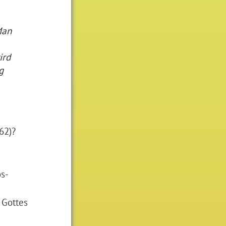
Man
ird
g
62)?
s-
 Gottes