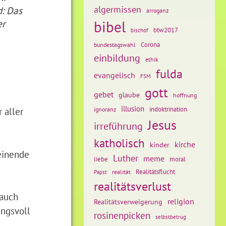
algermissen
d: Das
arroganz
bibel
er
btw2017
bischof
Corona
bundestagswahl
einbildung
ethik
fulda
evangelisch
FSM
gott
gebet
glaube
hoffnung
illusion
 aller
ignoranz
indoktrination
Jesus
irreführung
katholisch
kirche
kinder
heinende
Luther
meme
liebe
moral
Realitätsflucht
realität
Papst
realitätsverlust
 auch
religion
Realitätsverweigerung
ungsvoll
rosinenpicken
selbstbetrug