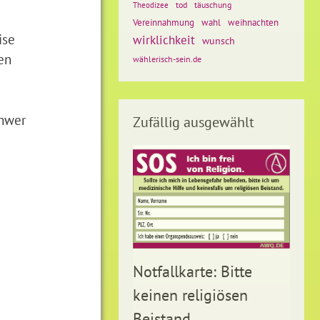
tod
täuschung
Theodizee
Vereinnahmung
weihnachten
wahl
ise
wirklichkeit
wunsch
gen
wählerisch-sein.de
chwer
Zufällig ausgewählt
Notfallkarte: Bitte
keinen religiösen
Beistand