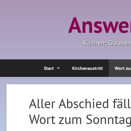
Zum
Inhalt
Answer
springen
Kirchen-, Glaube
Start
Kirchenaustritt
Wort zu
Aller Abschied fä
Wort zum Sonnta