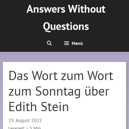
Zum
Answers Without
Inhalt
springen
Questions
Menü
Das Wort zum Wort
zum Sonntag über
Edith Stein
19. August 2022
Lesezeit: ~
5
Min.