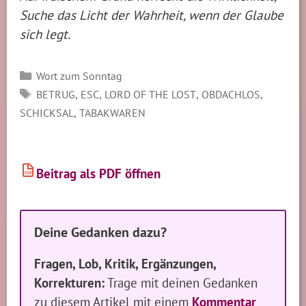
Suche das Licht der Wahrheit, wenn der Glaube
sich legt.
Kategorien
Wort zum Sonntag
SCHLAGWÖRTER
,
,
,
,
BETRUG
ESC
LORD OF THE LOST
OBDACHLOS
,
SCHICKSAL
TABAKWAREN
Beitrag als PDF öffnen
PDF
Deine Gedanken dazu?
Fragen, Lob, Kritik, Ergänzungen,
Korrekturen:
Trage mit deinen Gedanken
zu diesem Artikel mit einem
Kommentar