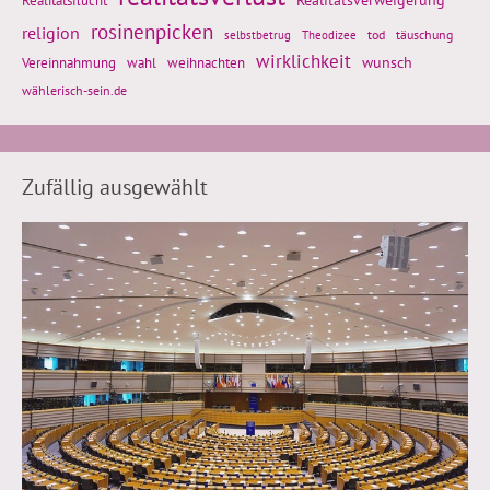
Realitätsflucht
Realitätsverweigerung
rosinenpicken
religion
tod
täuschung
selbstbetrug
Theodizee
wirklichkeit
wunsch
weihnachten
Vereinnahmung
wahl
wählerisch-sein.de
Zufällig ausgewählt