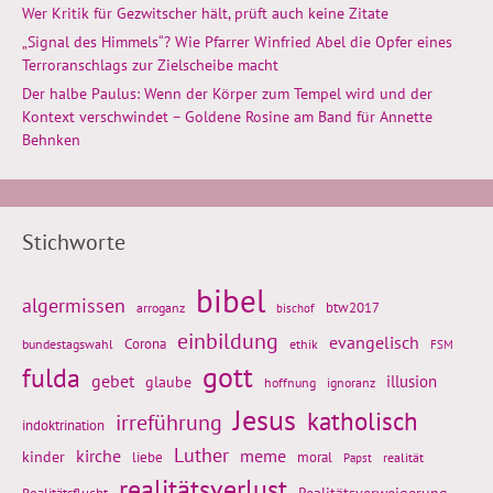
Wer Kritik für Gezwitscher hält, prüft auch keine Zitate
„Signal des Himmels“? Wie Pfarrer Winfried Abel die Opfer eines
Terroranschlags zur Zielscheibe macht
Der halbe Paulus: Wenn der Körper zum Tempel wird und der
Kontext verschwindet – Goldene Rosine am Band für Annette
Behnken
Stichworte
bibel
algermissen
btw2017
arroganz
bischof
einbildung
evangelisch
Corona
ethik
bundestagswahl
FSM
gott
fulda
gebet
glaube
illusion
hoffnung
ignoranz
Jesus
katholisch
irreführung
indoktrination
Luther
kirche
meme
kinder
liebe
moral
realität
Papst
realitätsverlust