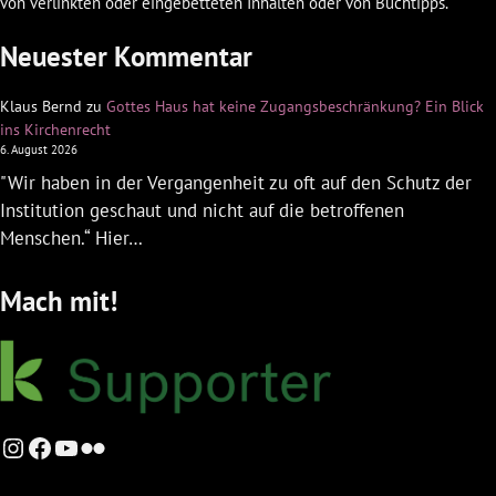
von verlinkten oder eingebetteten Inhalten oder von Buchtipps.
Neuester Kommentar
Klaus Bernd
zu
Gottes Haus hat keine Zugangsbeschränkung? Ein Blick
ins Kirchenrecht
6. August 2026
"Wir haben in der Vergangenheit zu oft auf den Schutz der
Institution geschaut und nicht auf die betroffenen
Menschen.“ Hier…
Mach mit!
Instagram
Facebook
YouTube
Flickr