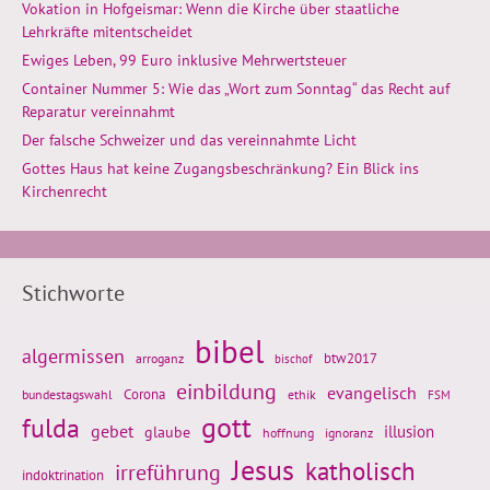
Vokation in Hofgeismar: Wenn die Kirche über staatliche
Lehrkräfte mitentscheidet
Ewiges Leben, 99 Euro inklusive Mehrwertsteuer
Container Nummer 5: Wie das „Wort zum Sonntag“ das Recht auf
Reparatur vereinnahmt
Der falsche Schweizer und das vereinnahmte Licht
Gottes Haus hat keine Zugangsbeschränkung? Ein Blick ins
Kirchenrecht
Stichworte
bibel
algermissen
btw2017
arroganz
bischof
einbildung
evangelisch
Corona
ethik
bundestagswahl
FSM
gott
fulda
gebet
glaube
illusion
hoffnung
ignoranz
Jesus
katholisch
irreführung
indoktrination