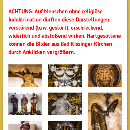
ACHTUNG: Auf Menschen ohne religiöse
Indoktrination dürften diese Darstellungen
verstörend (bzw. gestört), erschreckend,
widerlich und abstoßend wirken. Hartgesottene
können die Bilder aus Bad Kissinger Kirchen
durch Anklicken vergrößern.