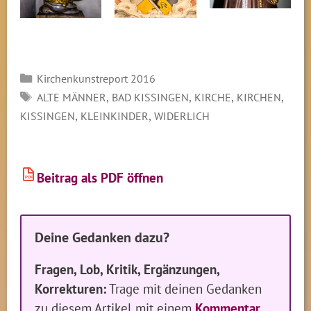
Kategorien
Kirchenkunstreport 2016
SCHLAGWÖRTER
,
,
,
,
ALTE MÄNNER
BAD KISSINGEN
KIRCHE
KIRCHEN
,
,
KISSINGEN
KLEINKINDER
WIDERLICH
Beitrag als PDF öffnen
PDF
Deine Gedanken dazu?
Fragen, Lob, Kritik, Ergänzungen,
Korrekturen:
Trage mit deinen Gedanken
zu diesem Artikel mit einem
Kommentar