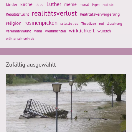
Luther
kirche
meme
kinder
liebe
moral
realität
Papst
realitätsverlust
Realitätsflucht
Realitätsverweigerung
rosinenpicken
religion
tod
täuschung
selbstbetrug
Theodizee
wirklichkeit
wunsch
Vereinnahmung
weihnachten
wahl
wählerisch-sein.de
Zufällig ausgewählt