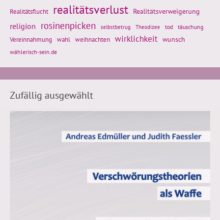
realitätsverlust
Realitätsflucht
Realitätsverweigerung
rosinenpicken
religion
tod
täuschung
selbstbetrug
Theodizee
wirklichkeit
wunsch
Vereinnahmung
weihnachten
wahl
wählerisch-sein.de
Zufällig ausgewählt