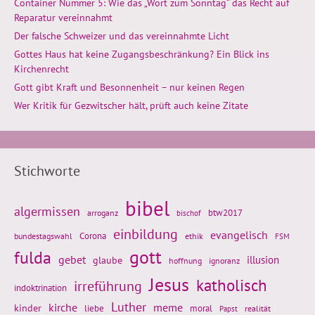
Container Nummer 5: Wie das „Wort zum Sonntag“ das Recht auf
Reparatur vereinnahmt
Der falsche Schweizer und das vereinnahmte Licht
Gottes Haus hat keine Zugangsbeschränkung? Ein Blick ins
Kirchenrecht
Gott gibt Kraft und Besonnenheit – nur keinen Regen
Wer Kritik für Gezwitscher hält, prüft auch keine Zitate
Stichworte
bibel
algermissen
btw2017
arroganz
bischof
einbildung
evangelisch
Corona
ethik
bundestagswahl
FSM
gott
fulda
gebet
glaube
illusion
hoffnung
ignoranz
Jesus
katholisch
irreführung
indoktrination
Luther
kirche
meme
kinder
liebe
moral
realität
Papst