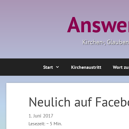
Zum
Inhalt
Answer
springen
Kirchen-, Glaube
Start
Kirchenaustritt
Wort zu
Neulich auf Face
1. Juni 2017
Lesezeit: ~
5
Min.