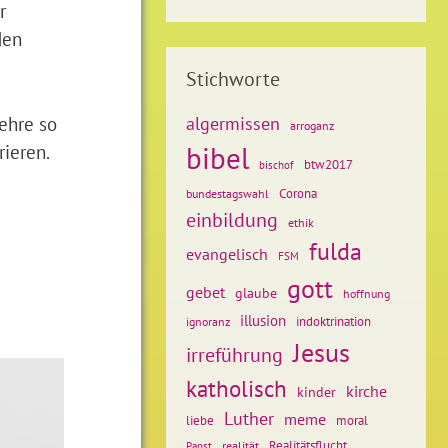
r
den
Stichworte
ehre so
algermissen
arroganz
rieren.
bibel
btw2017
bischof
Corona
bundestagswahl
einbildung
ethik
fulda
evangelisch
FSM
gott
gebet
glaube
hoffnung
illusion
ignoranz
indoktrination
Jesus
irreführung
katholisch
kirche
kinder
Luther
meme
liebe
moral
Realitätsflucht
realität
Papst