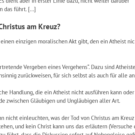
s dient aber in erster Linie dazu, nicht weiter darüber
 das führt. […]
Christus am Kreuz?
 einen einzigen moralischen Akt gibt, den ein Atheist nic
ertretende Vergeben eines Vergehens“. Dazu sind Atheist
nsinnig zurückweisen, für sich selbst als auch für alle a
che Handlung, die ein Atheist nicht ausführen kann oder 
de zwischen Gläubigen und Ungläubigen aller Art.
nn nicht einleuchten, was der Tod von Christus am Kreuz 
tehen, und kein Christ kann uns das erläutern (Versuche 
zu führt, dass die Diskussion sofort auf Nebengleise gef