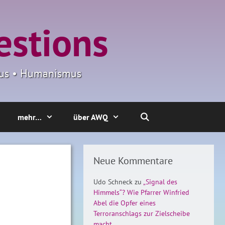
estions
smus • Humanismus
mehr…
über AWQ
Neue Kommentare
Udo Schneck
zu
„Signal des
Himmels“? Wie Pfarrer Winfried
Abel die Opfer eines
Terroranschlags zur Zielscheibe
macht