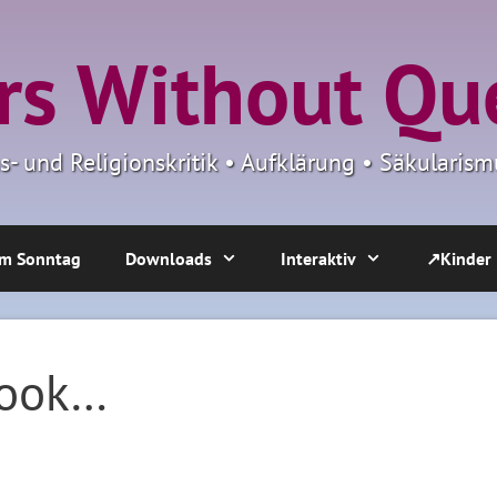
s Without Qu
ns- und Religionskritik • Aufklärung • Säkulari
m Sonntag
Downloads
Interaktiv
↗Kinder
book…