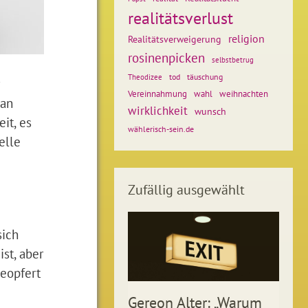
realitätsverlust
religion
Realitätsverweigerung
rosinenpicken
selbstbetrug
tod
täuschung
Theodizee
weihnachten
Vereinnahmung
wahl
 an
wirklichkeit
wunsch
it, es
wählerisch-sein.de
elle
Zufällig ausgewählt
sich
st, aber
geopfert
Gereon Alter: „Warum