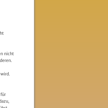
ht
en nicht
nderen.
wird.
für
dazu,
ührt