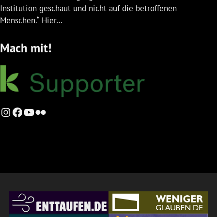
Institution geschaut und nicht auf die betroffenen
Menschen.“ Hier…
Mach mit!
Instagram
Facebook
YouTube
Flickr