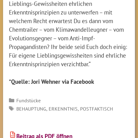
Lieblings-Gewissheiten ehrlichen
Erkenntnisprinzipien zu unterwerfen – mit
welchem Recht erwartest Du es dann vom
Chemtrailer – vom Klimawandelleugner – vom
Evolutionsgegner – vom Anti-Impf-
Propagandisten? Ihr beide seid Euch doch einig:
Für eigene Lieblingsgewissheiten sind ehrliche
Erkenntnisprinzipien verzichtbar.“
*Quelle: Jori Wehner via Facebook
Kategorien
Fundstücke
SCHLAGWÖRTER
,
,
BEHAUPTUNG
ERKENNTNIS
POSTFAKTISCH
Beitrag als PDF öffnen
PDF