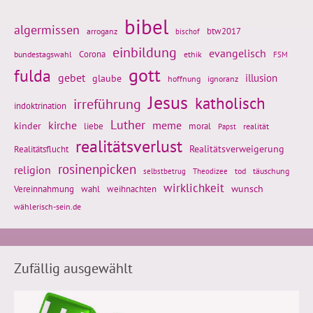
bibel
algermissen
btw2017
arroganz
bischof
einbildung
evangelisch
Corona
ethik
bundestagswahl
FSM
gott
fulda
gebet
glaube
illusion
hoffnung
ignoranz
Jesus
katholisch
irreführung
indoktrination
Luther
kirche
meme
kinder
liebe
moral
realität
Papst
realitätsverlust
Realitätsflucht
Realitätsverweigerung
rosinenpicken
religion
tod
täuschung
selbstbetrug
Theodizee
wirklichkeit
wunsch
Vereinnahmung
weihnachten
wahl
wählerisch-sein.de
Zufällig ausgewählt