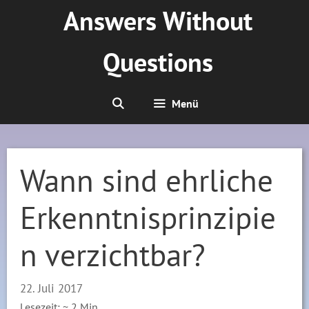
Zum
Answers Without
Inhalt
springen
Questions
Menü
Wann sind ehrliche
Erkenntnisprinzipie
n verzichtbar?
22. Juli 2017
Lesezeit: ~
2
Min.