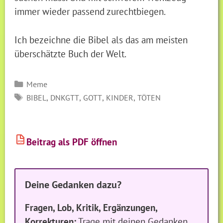
immer wieder passend zurechtbiegen.
Ich bezeichne die Bibel als das am meisten
überschätzte Buch der Welt.
Kategorien
Meme
SCHLAGWÖRTER
,
,
,
,
BIBEL
DNKGTT
GOTT
KINDER
TÖTEN
Beitrag als PDF öffnen
PDF
Deine Gedanken dazu?
Fragen, Lob, Kritik, Ergänzungen,
Korrekturen:
Trage mit deinen Gedanken