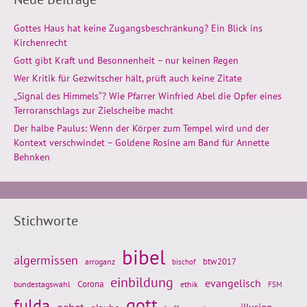
Gottes Haus hat keine Zugangsbeschränkung? Ein Blick ins
Kirchenrecht
Gott gibt Kraft und Besonnenheit – nur keinen Regen
Wer Kritik für Gezwitscher hält, prüft auch keine Zitate
„Signal des Himmels“? Wie Pfarrer Winfried Abel die Opfer eines
Terroranschlags zur Zielscheibe macht
Der halbe Paulus: Wenn der Körper zum Tempel wird und der
Kontext verschwindet – Goldene Rosine am Band für Annette
Behnken
Stichworte
bibel
algermissen
btw2017
arroganz
bischof
einbildung
evangelisch
Corona
ethik
bundestagswahl
FSM
gott
fulda
gebet