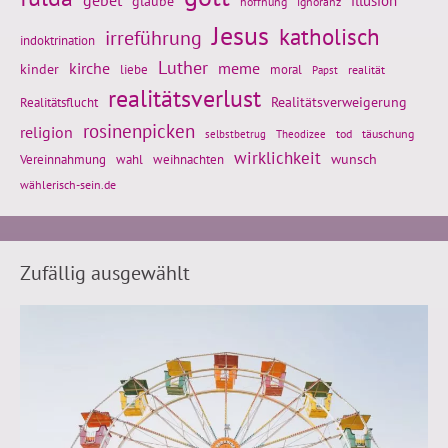
glaube
illusion
hoffnung
ignoranz
Jesus
katholisch
irreführung
indoktrination
Luther
kirche
meme
kinder
liebe
moral
realität
Papst
realitätsverlust
Realitätsflucht
Realitätsverweigerung
rosinenpicken
religion
tod
täuschung
selbstbetrug
Theodizee
wirklichkeit
wunsch
weihnachten
Vereinnahmung
wahl
wählerisch-sein.de
Zufällig ausgewählt