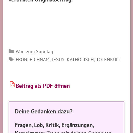
Kategorien
Wort zum Sonntag
SCHLAGWÖRTER
,
,
,
FRONLEICHNAM
JESUS
KATHOLISCH
TOTENKULT
Beitrag als PDF öffnen
PDF
Deine Gedanken dazu?
Fragen, Lob, Kritik, Ergänzungen,