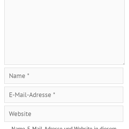
Name
E-
Mail-
Adresse
Website
Name, E-Mail-Adresse und Website in diesem