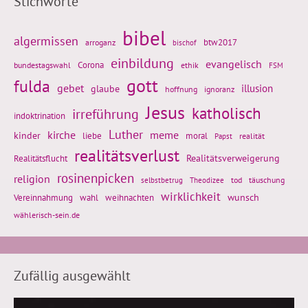
Stichworte
bibel
algermissen
btw2017
arroganz
bischof
einbildung
evangelisch
Corona
ethik
bundestagswahl
FSM
gott
fulda
gebet
glaube
illusion
hoffnung
ignoranz
Jesus
katholisch
irreführung
indoktrination
Luther
kirche
meme
kinder
liebe
moral
realität
Papst
realitätsverlust
Realitätsflucht
Realitätsverweigerung
rosinenpicken
religion
tod
täuschung
selbstbetrug
Theodizee
wirklichkeit
wunsch
Vereinnahmung
weihnachten
wahl
wählerisch-sein.de
Zufällig ausgewählt