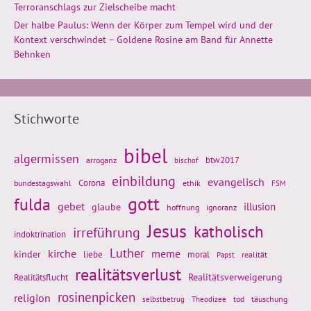
Terroranschlags zur Zielscheibe macht
Der halbe Paulus: Wenn der Körper zum Tempel wird und der
Kontext verschwindet – Goldene Rosine am Band für Annette
Behnken
Stichworte
bibel
algermissen
btw2017
arroganz
bischof
einbildung
evangelisch
Corona
ethik
bundestagswahl
FSM
gott
fulda
gebet
glaube
illusion
hoffnung
ignoranz
Jesus
katholisch
irreführung
indoktrination
Luther
kirche
meme
kinder
liebe
moral
realität
Papst
realitätsverlust
Realitätsflucht
Realitätsverweigerung
rosinenpicken
religion
tod
täuschung
selbstbetrug
Theodizee