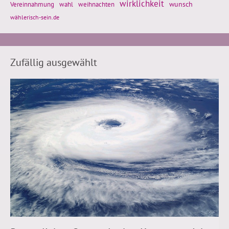
wirklichkeit
wunsch
weihnachten
Vereinnahmung
wahl
wählerisch-sein.de
Zufällig ausgewählt