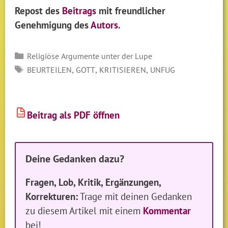
Repost des
Beitrags
mit freundlicher
Genehmigung des
Autors
.
Kategorien
Religiöse Argumente unter der Lupe
SCHLAGWÖRTER
,
,
,
BEURTEILEN
GOTT
KRITISIEREN
UNFUG
Beitrag als PDF öffnen
PDF
Deine Gedanken dazu?
Fragen, Lob, Kritik, Ergänzungen,
Korrekturen:
Trage mit deinen Gedanken
zu diesem Artikel mit einem
Kommentar
bei!