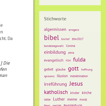
Stichworte
ie
algermissen
arroganz
en
bibel
cht. Da
btw2017
bischof
Corona
bundestagswahl
einbildung
ethik
fulda
evangelisch
FSM
] Die
gott
ufen
gebet
glaube
hoffnung
 man
illusion
ignoranz
indoktrination
Jesus
irreführung
katholisch
kirche
kinder
Luther
meme
liebe
moral
Realitätsflucht
realität
Papst