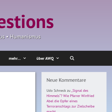
estions
smus • Humanismus
mehr…
über AWQ
Neue Kommentare
Udo Schneck
zu
„Signal des
Himmels“? Wie Pfarrer Winfried
Abel die Opfer eines
Terroranschlags zur Zielscheibe
macht