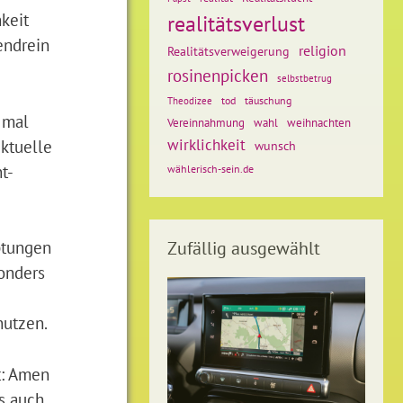
keit
realitätsverlust
endrein
religion
Realitätsverweigerung
rosinenpicken
selbstbetrug
tod
täuschung
Theodizee
 mal
weihnachten
Vereinnahmung
wahl
wirklichkeit
ektuelle
wunsch
t-
wählerisch-sein.de
ptungen
Zufällig ausgewählt
sonders
nutzen.
t: Amen
s auch,