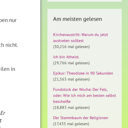
Am meisten gelesen
ben nur
Kirchenaustritt: Warum du jetzt
austreten solltest
h nicht.
(30,216 mal gelesen)
Ich bin Atheist.
(29,766 mal gelesen)
ilen in
Epikur: Theodizee in 90 Sekunden
(21,563 mal gelesen)
Fundstück der Woche: Der Fels,
oder: Wie ich mich am besten selbst
bescheiße
(18,883 mal gelesen)
 Er
Der Stammbaum der Religionen
t
(17,435 mal gelesen)
t