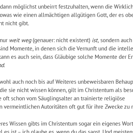
 dann möglichst unbeirrt festzuhalten, wenn die Wirklich
owas wie einen allmächtigen allgütigen Gott, der es ob
t nicht gibt.
 nur
weit weg
(genauer: nicht existent)
ist,
sondern auch
sind Momente, in denen sich die Vernunft und die intell
kann es auch sein, dass Gläubige solche Momente der En
nd
.
wohl auch noch bis auf Weiteres unbeweisbaren Behau
die sie nicht wissen können, gilt im Christentum als be
 oft schon vom Säuglingsalter an trainierte religiöse
 vermeintlichen Autoritäten oft gut für ihre Zwecke zu 
eres Wissen gibts im Christentum sogar ein eigenes Wor
 es ist – ich glaube es, wenn du das sagst. Und meisten