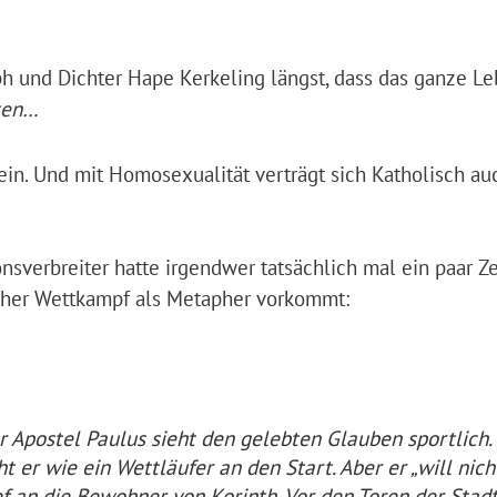
h und Dichter Hape Kerkeling längst, dass das ganze Le
aten…
ein. Und mit Homosexualität verträgt sich Katholisch auc
nsverbreiter hatte irgendwer tatsächlich mal ein paar Ze
icher Wettkampf als Metapher vorkommt:
er Apostel Paulus sieht den gelebten Glauben sportlich.
ht er wie ein Wettläufer an den Start. Aber er „will nich
ief an die Bewohner von Korinth. Vor den Toren der Stad