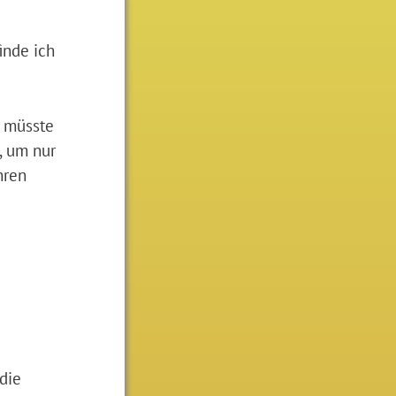
inde ich
n müsste
, um nur
hren
die