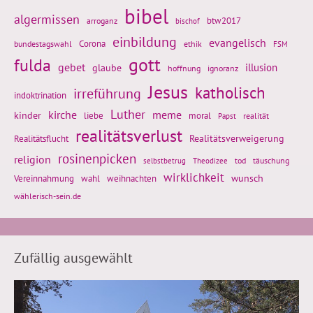
bibel
algermissen
btw2017
arroganz
bischof
einbildung
evangelisch
Corona
ethik
bundestagswahl
FSM
gott
fulda
gebet
glaube
illusion
hoffnung
ignoranz
Jesus
katholisch
irreführung
indoktrination
Luther
kirche
meme
kinder
liebe
moral
realität
Papst
realitätsverlust
Realitätsflucht
Realitätsverweigerung
rosinenpicken
religion
tod
täuschung
selbstbetrug
Theodizee
wirklichkeit
wunsch
weihnachten
Vereinnahmung
wahl
wählerisch-sein.de
Zufällig ausgewählt