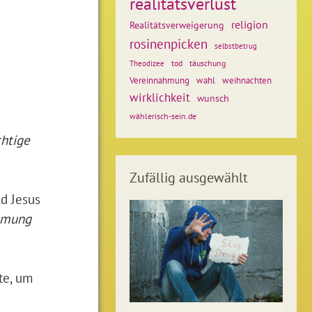
realitätsverlust
religion
Realitätsverweigerung
rosinenpicken
selbstbetrug
tod
täuschung
Theodizee
weihnachten
Vereinnahmung
wahl
wirklichkeit
wunsch
wählerisch-sein.de
chtige
Zufällig ausgewählt
ld Jesus
ammung
te, um