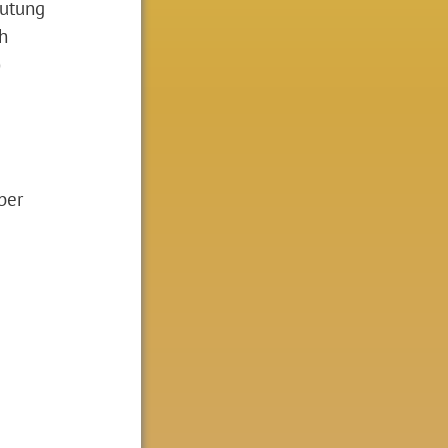
eutung
h
)
ber