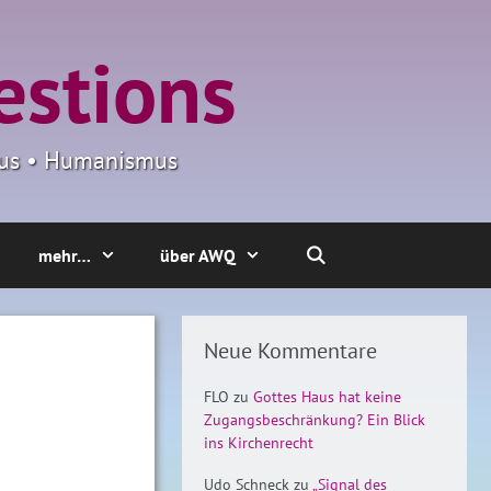
estions
smus • Humanismus
mehr…
über AWQ
Neue Kommentare
FLO
zu
Gottes Haus hat keine
Zugangsbeschränkung? Ein Blick
ins Kirchenrecht
Udo Schneck
zu
„Signal des