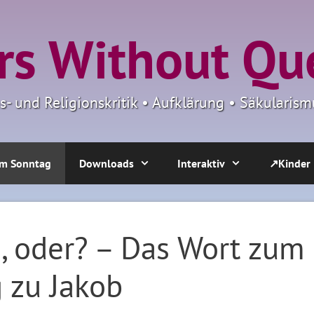
s Without Qu
ns- und Religionskritik • Aufklärung • Säkulari
m Sonntag
Downloads
Interaktiv
↗Kinder
, oder? – Das Wort zum
 zu Jakob