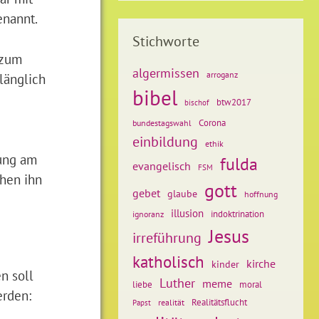
enannt.
Stichworte
 zum
algermissen
arroganz
länglich
bibel
btw2017
bischof
Corona
bundestagswahl
einbildung
ethik
gung am
fulda
evangelisch
FSM
chen ihn
gott
gebet
glaube
hoffnung
illusion
ignoranz
indoktrination
Jesus
irreführung
katholisch
kirche
kinder
n soll
Luther
meme
liebe
moral
erden:
Realitätsflucht
realität
Papst