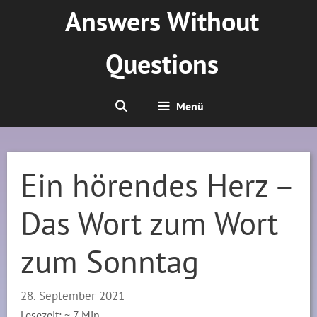
Zum
Answers Without
Inhalt
springen
Questions
Menü
Ein hörendes Herz –
Das Wort zum Wort
zum Sonntag
28. September 2021
Lesezeit: ~
7
Min.