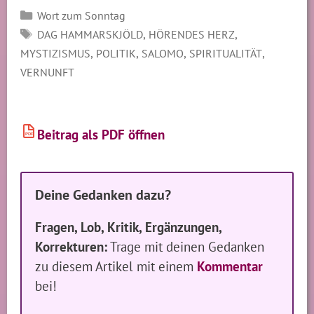
Kategorien
Wort zum Sonntag
SCHLAGWÖRTER
,
,
DAG HAMMARSKJÖLD
HÖRENDES HERZ
,
,
,
,
MYSTIZISMUS
POLITIK
SALOMO
SPIRITUALITÄT
VERNUNFT
Beitrag als PDF öffnen
PDF
Deine Gedanken dazu?
Fragen, Lob, Kritik, Ergänzungen,
Korrekturen:
Trage mit deinen Gedanken
zu diesem Artikel mit einem
Kommentar
bei!