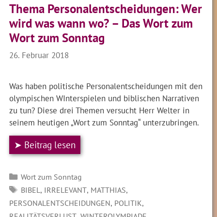
Thema Personalentscheidungen: Wer
wird was wann wo? – Das Wort zum
Wort zum Sonntag
26. Februar 2018
Was haben politische Personalentscheidungen mit den
olympischen WInterspielen und biblischen Narrativen
zu tun? Diese drei Themen versucht Herr Welter in
seinem heutigen „Wort zum Sonntag“ unterzubringen.
➤ Beitrag lesen
Kategorien
Wort zum Sonntag
SCHLAGWÖRTER
,
,
,
BIBEL
IRRELEVANT
MATTHIAS
,
,
PERSONALENTSCHEIDUNGEN
POLITIK
,
,
REALITÄTSVERLUST
WINTEROLYMPIADE