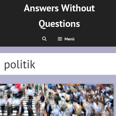
Zum
Answers Without
Inhalt
springen
Questions
Menü
politik