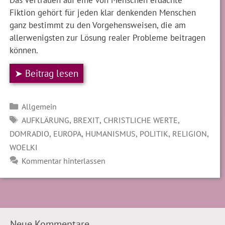
Fiktion gehört für jeden klar denkenden Menschen
ganz bestimmt zu den Vorgehensweisen, die am
allerwenigsten zur Lösung realer Probleme beitragen
können.
➤ Beitrag lesen
Kategorien
Allgemein
SCHLAGWÖRTER
,
,
,
AUFKLÄRUNG
BREXIT
CHRISTLICHE WERTE
,
,
,
,
,
DOMRADIO
EUROPA
HUMANISMUS
POLITIK
RELIGION
WOELKI
Kommentar hinterlassen
Neue Kommentare