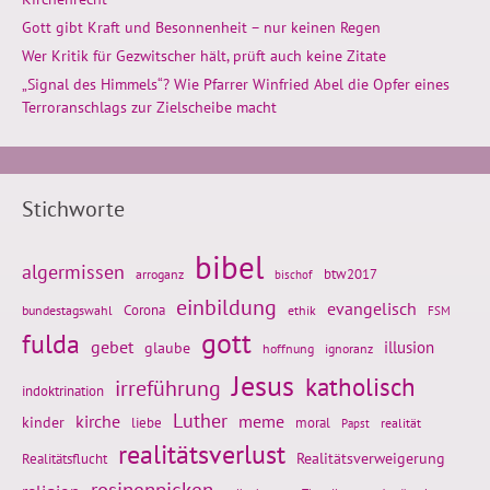
Gott gibt Kraft und Besonnenheit – nur keinen Regen
Wer Kritik für Gezwitscher hält, prüft auch keine Zitate
„Signal des Himmels“? Wie Pfarrer Winfried Abel die Opfer eines
Terroranschlags zur Zielscheibe macht
Stichworte
bibel
algermissen
btw2017
arroganz
bischof
einbildung
evangelisch
Corona
ethik
bundestagswahl
FSM
gott
fulda
gebet
glaube
illusion
hoffnung
ignoranz
Jesus
katholisch
irreführung
indoktrination
Luther
kirche
meme
kinder
liebe
moral
realität
Papst
realitätsverlust
Realitätsflucht
Realitätsverweigerung
rosinenpicken