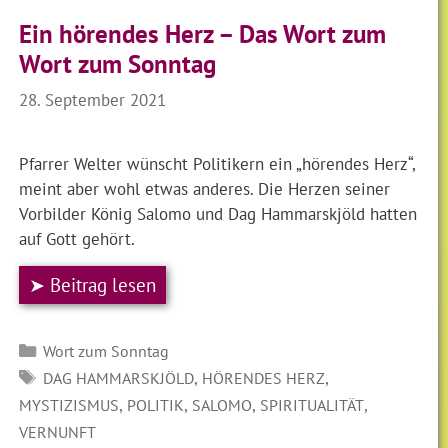
Ein hörendes Herz – Das Wort zum
Wort zum Sonntag
28. September 2021
Pfarrer Welter wünscht Politikern ein „hörendes Herz“,
meint aber wohl etwas anderes. Die Herzen seiner
Vorbilder König Salomo und Dag Hammarskjöld hatten
auf Gott gehört.
➤ Beitrag lesen
Kategorien
Wort zum Sonntag
SCHLAGWÖRTER
,
,
DAG HAMMARSKJÖLD
HÖRENDES HERZ
,
,
,
,
MYSTIZISMUS
POLITIK
SALOMO
SPIRITUALITÄT
VERNUNFT