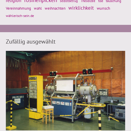
religion
tod
täuschung
selbstbetrug
Theodizee
wirklichkeit
wunsch
Vereinnahmung
weihnachten
wahl
wählerisch-sein.de
Zufällig ausgewählt