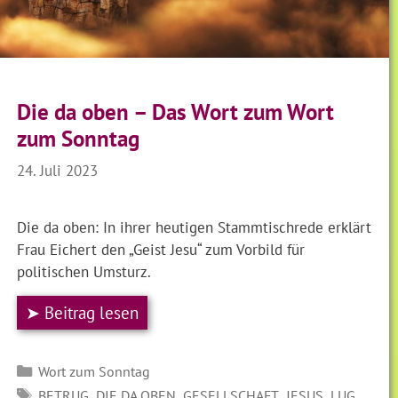
Die da oben – Das Wort zum Wort
zum Sonntag
24. Juli 2023
Die da oben: In ihrer heutigen Stammtischrede erklärt
Frau Eichert den „Geist Jesu“ zum Vorbild für
politischen Umsturz.
➤ Beitrag lesen
Kategorien
Wort zum Sonntag
SCHLAGWÖRTER
,
,
,
,
,
BETRUG
DIE DA OBEN
GESELLSCHAFT
JESUS
LUG