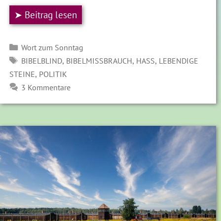
➤ Beitrag lesen
Kategorien
Wort zum Sonntag
SCHLAGWÖRTER
,
,
,
BIBELBLIND
BIBELMISSBRAUCH
HASS
LEBENDIGE
,
STEINE
POLITIK
3 Kommentare