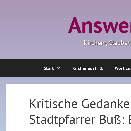
Zum
Inhalt
Answer
springen
Kirchen-, Glaube
Start
Kirchenaustritt
Wort zu
Kritische Gedanke
Stadtpfarrer Buß: