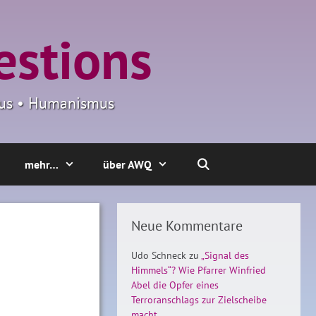
estions
smus • Humanismus
mehr…
über AWQ
Neue Kommentare
Udo Schneck
zu
„Signal des
Himmels“? Wie Pfarrer Winfried
Abel die Opfer eines
Terroranschlags zur Zielscheibe
macht