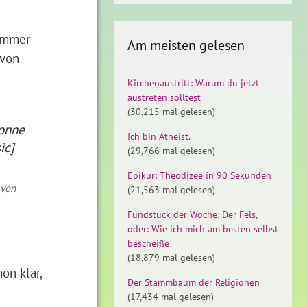
 immer
Am meisten gelesen
 von
Kirchenaustritt: Warum du jetzt
austreten solltest
(30,215 mal gelesen)
Sonne
Ich bin Atheist.
sic]
(29,766 mal gelesen)
Epikur: Theodizee in 90 Sekunden
 von
(21,563 mal gelesen)
Fundstück der Woche: Der Fels,
oder: Wie ich mich am besten selbst
bescheiße
(18,879 mal gelesen)
on klar,
Der Stammbaum der Religionen
(17,434 mal gelesen)