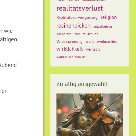
realitätsverlust
religion
Realitätsverweigerung
rosinenpicken
selbstbetrug
en wie
tod
täuschung
Theodizee
äftigen
weihnachten
Vereinnahmung
wahl
wirklichkeit
wunsch
wählerisch-sein.de
räubend
Zufällig ausgewählt
ehen