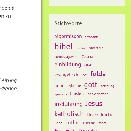
ngebot
en zu
Stichworte
algermissen
arroganz
bibel
btw2017
bischof
Corona
bundestagswahl
einbildung
ethik
m
fulda
evangelisch
FSM
Leitung
gott
gebet
glaube
hoffnung
edienen!
illusion
ignoranz
indoktrination
Jesus
irreführung
katholisch
kirche
kinder
Luther
meme
liebe
moral
Realitätsflucht
realität
Papst