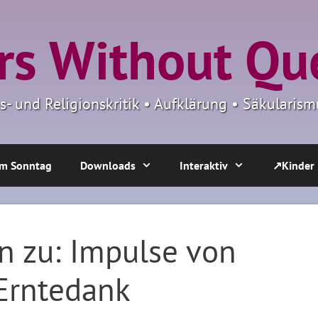
s Without Qu
ns- und Religionskritik • Aufklärung • Säkulari
m Sonntag
Downloads
Interaktiv
↗Kinder
n zu: Impulse von
 Erntedank