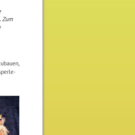
e
n. Zum
h
zubauen,
sperle-