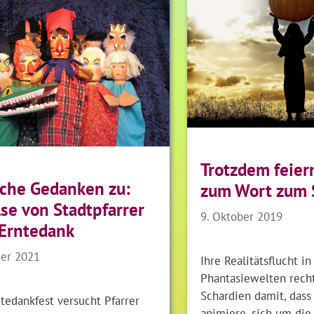
Trotzdem feier
sche Gedanken zu:
zum Wort zum 
se von Stadtpfarrer
9. Oktober 2019
Erntedank
ber 2021
Ihre Realitätsflucht in
Phantasiewelten recht
Schardien damit, dass
tedankfest versucht Pfarrer
animiere, sich um die