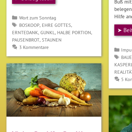
Buß mit
belegen
Hilfe a
Kategorien
Wort zum Sonntag
SCHLAGWÖRTER
,
,
BOSKOOP
EHRE GOTTES
➤ Bei
,
,
,
ERNTEDANK
GUNKL
HALBE PORTION
,
PAUSENBROT
STAUNEN
3 Kommentare
Kate
Impu
SCH
BAU
KASPER
REALIT
5 Ko