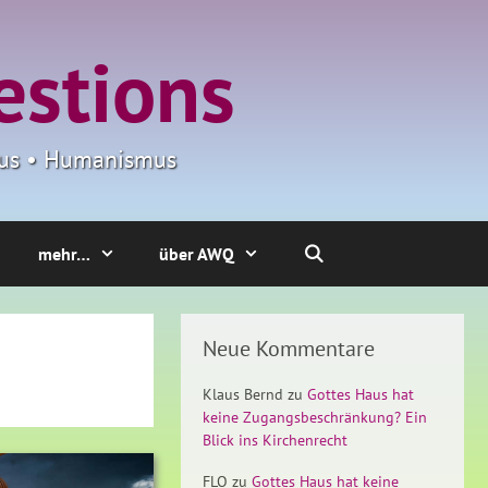
estions
smus • Humanismus
mehr…
über AWQ
Neue Kommentare
Klaus Bernd
zu
Gottes Haus hat
keine Zugangsbeschränkung? Ein
Blick ins Kirchenrecht
FLO
zu
Gottes Haus hat keine