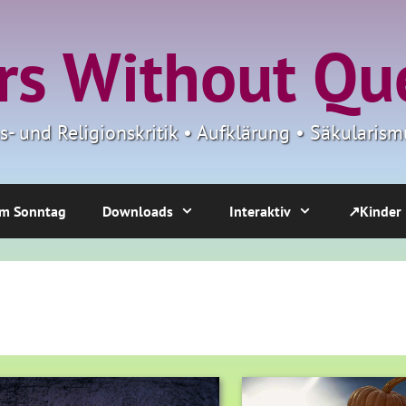
s Without Qu
ns- und Religionskritik • Aufklärung • Säkulari
m Sonntag
Downloads
Interaktiv
↗Kinder