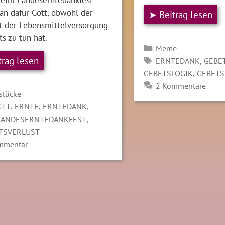
an dafür Gott, obwohl der
➤ Beitrag lesen
t der Lebensmittelversorgung
ts zu tun hat.
Kategorien
Meme
trag lesen
SCHLAGWÖRTER
,
ERNTEDANK
GEBE
,
GEBETSLOGIK
GEBETS
2 Kommentare
gorien
stücke
LAGWÖRTER
,
,
,
GTT
ERNTE
ERNTEDANK
,
LANDESERNTEDANKFEST
ÄTSVERLUST
mmentar