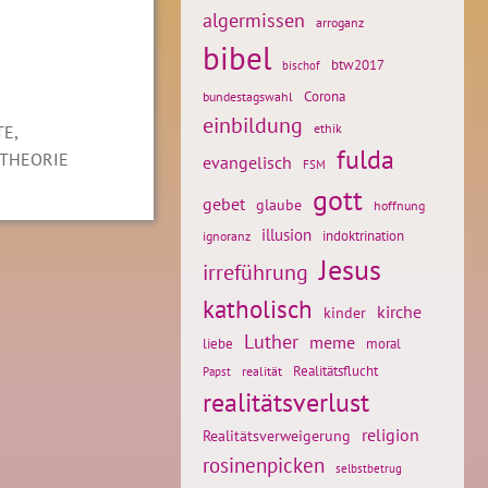
algermissen
arroganz
bibel
btw2017
bischof
Corona
bundestagswahl
einbildung
,
ethik
TE
fulda
THEORIE
evangelisch
FSM
gott
gebet
glaube
hoffnung
illusion
ignoranz
indoktrination
Jesus
irreführung
katholisch
kirche
kinder
Luther
meme
liebe
moral
Realitätsflucht
realität
Papst
realitätsverlust
religion
Realitätsverweigerung
rosinenpicken
selbstbetrug