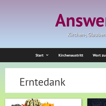
Zum
Inhalt
Answer
springen
Kirchen-, Glaube
Start
Kirchenaustritt
Wort zu
Erntedank