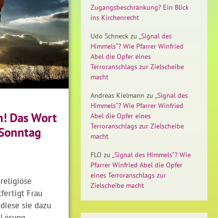
Zugangsbeschränkung? Ein Blick
ins Kirchenrecht
Udo Schneck
zu
„Signal des
Himmels“? Wie Pfarrer Winfried
Abel die Opfer eines
Terroranschlags zur Zielscheibe
macht
Andreas Kielmann
zu
„Signal des
Himmels“? Wie Pfarrer Winfried
n! Das Wort
Abel die Opfer eines
Terroranschlags zur Zielscheibe
Sonntag
macht
FLO
zu
„Signal des Himmels“? Wie
Pfarrer Winfried Abel die Opfer
eines Terroranschlags zur
 religiöse
Zielscheibe macht
fertigt Frau
 diese sie dazu
 Lösung