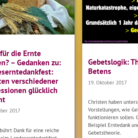
ür die Ernte
Gebetslogik: T
n? – Gedanken zu:
Betens
serntedankfest:
ten verschiedener
19. Oktober 2017
ssionen glücklich
nt
Christen haben unters
Vorstellungen, wie Ge
ober 2017
funktionieren sollen.
Beispiel Erntedank un
ührt Dank für eine reiche
Gebetstheorie.
Beim Landeserntedankfest