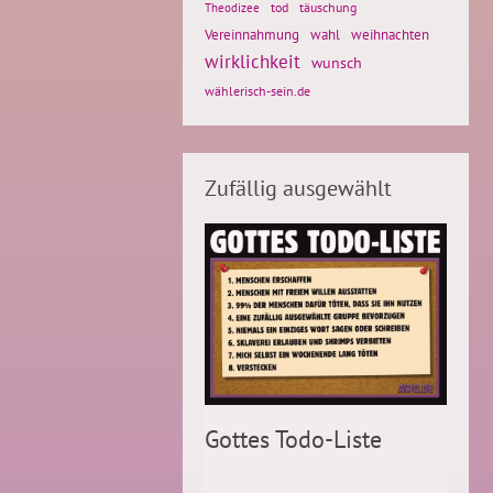
tod
täuschung
Theodizee
Vereinnahmung
weihnachten
wahl
wirklichkeit
wunsch
wählerisch-sein.de
Zufällig ausgewählt
Gottes Todo-Liste