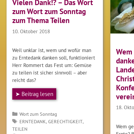
Vielen Dank!? – Das Wort
zum Wort zum Sonntag
zum Thema Teilen
10. Oktober 2018
Weil unklar ist, wem und wofür man
Wem f
zu Erntedank danken soll, funktioniert
danke
Herr Rommert das Fest um: Gemüse
Lande
zu teilen ist sicher sinnvoll – aber
Chris
reicht das?
Konfe
➤ Beitrag lesen
verei
18. Okt
Kategorien
Wort zum Sonntag
SCHLAGWÖRTER
,
,
ERNTEDANK
GERECHTIGKEIT
Wem geb
TEILEN
Ernte? 