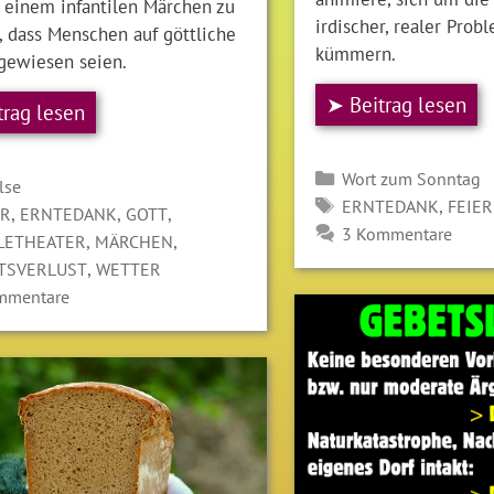
 einem infantilen Märchen zu
irdischer, realer Prob
, dass Menschen auf göttliche
kümmern.
ngewiesen seien.
➤ Beitrag lesen
trag lesen
Kategorien
Wort zum Sonntag
gorien
lse
SCHLAGWÖRTER
,
ERNTEDANK
FEIE
LAGWÖRTER
,
,
,
ER
ERNTEDANK
GOTT
3 Kommentare
,
,
LETHEATER
MÄRCHEN
,
ÄTSVERLUST
WETTER
mmentare