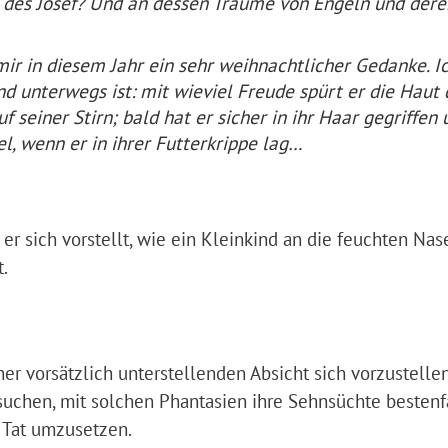
 des Josef? Und an dessen Träume von Engeln und dere
mir in diesem Jahr ein sehr weihnachtlicher Gedanke. I
kind unterwegs ist: mit wieviel Freude spürt er die Haut 
f seiner Stirn; bald hat er sicher in ihr Haar gegriffen 
l, wenn er in ihrer Futterkrippe lag…
e er sich vorstellt, wie ein Kleinkind an die feuchten Na
.
ner vorsätzlich unterstellenden Absicht sich vorzustellen
rsuchen, mit solchen Phantasien ihre Sehnsüchte bestenf
 Tat umzusetzen.