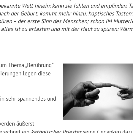
ekannte Welt hinein: kann sie fühlen und empfinden. Ta
nach der Geburt, kommt mehr hinzu: haptisches Tasten:
üren – der erste Sinn des Menschen; schon IM Mutterl
t alles ist zu ertasten und mit der Haut zu spüren: Wär
um Thema „Berührung“
lierungen legen diese
ein sehr spannendes und
 werden äußerst
gerechnet ein
katholischer Priester
seine Gedanken daz