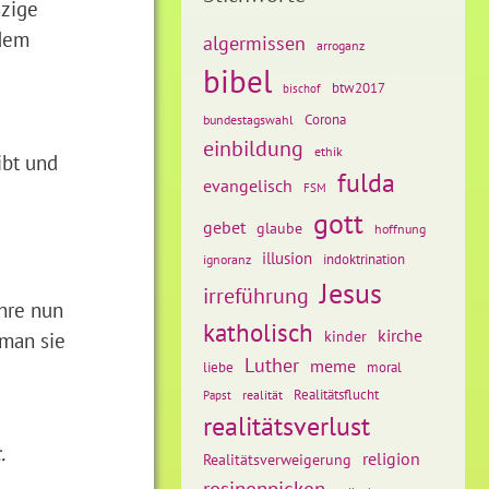
nzige
 dem
algermissen
arroganz
bibel
btw2017
bischof
Corona
bundestagswahl
einbildung
ethik
ibt und
fulda
evangelisch
FSM
gott
gebet
glaube
hoffnung
illusion
ignoranz
indoktrination
Jesus
irreführung
Ihre nun
katholisch
kirche
kinder
 man sie
Luther
meme
liebe
moral
Realitätsflucht
realität
Papst
realitätsverlust
.
religion
Realitätsverweigerung
rosinenpicken