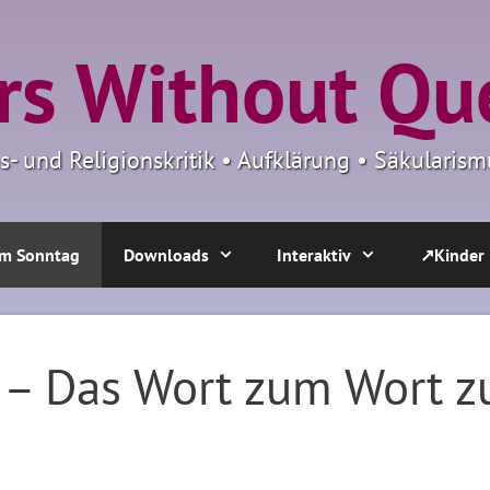
s Without Qu
ns- und Religionskritik • Aufklärung • Säkulari
m Sonntag
Downloads
Interaktiv
↗Kinder
n – Das Wort zum Wort 