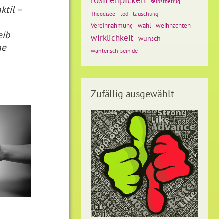
selbstbetrug
ktil –
tod
täuschung
Theodizee
Vereinnahmung
weihnachten
wahl
eib
wirklichkeit
wunsch
me
wählerisch-sein.de
Zufällig ausgewählt
u