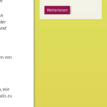
n
Weiterlesen
ch
der
und
sen von
, wie
alls zu