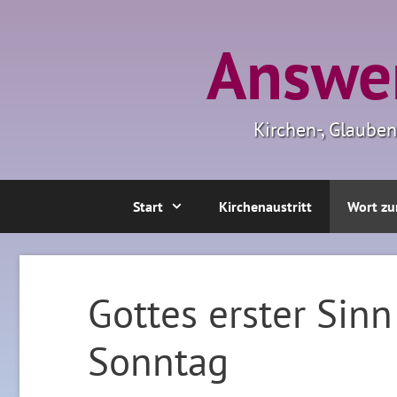
Zum
Inhalt
Answer
springen
Kirchen-, Glaube
Start
Kirchenaustritt
Wort zu
Gottes erster Sin
Sonntag