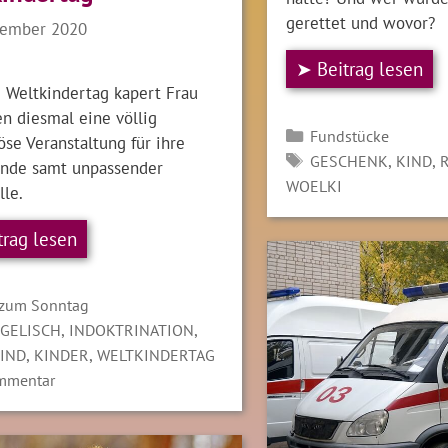
gerettet und wovor?
tember 2020
➤ Beitrag lesen
 Weltkindertag kapert Frau
n diesmal eine völlig
Kategorien
Fundstücke
öse Veranstaltung für ihre
SCHLAGWÖRTER
,
,
GESCHENK
KIND
unde samt unpassender
WOELKI
lle.
trag lesen
gorien
 zum Sonntag
LAGWÖRTER
,
,
GELISCH
INDOKTRINATION
,
,
IND
KINDER
WELTKINDERTAG
mmentar