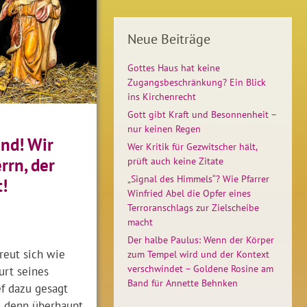
Neue Beiträge
Gottes Haus hat keine
Zugangsbeschränkung? Ein Blick
ins Kirchenrecht
Gott gibt Kraft und Besonnenheit –
nur keinen Regen
ind! Wir
Wer Kritik für Gezwitscher hält,
rn, der
prüft auch keine Zitate
„Signal des Himmels“? Wie Pfarrer
!
Winfried Abel die Opfer eines
Terroranschlags zur Zielscheibe
macht
Der halbe Paulus: Wenn der Körper
freut sich wie
zum Tempel wird und der Kontext
verschwindet – Goldene Rosine am
urt seines
Band für Annette Behnken
ef dazu gesagt
e denn überhaupt