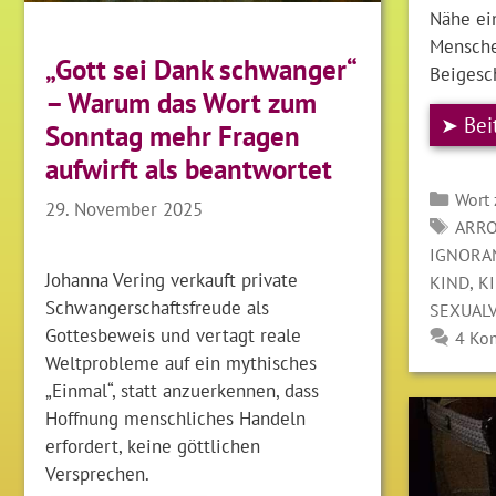
Nähe ein
Mensche
„Gott sei Dank schwanger“
Beigesc
– Warum das Wort zum
➤ Bei
Sonntag mehr Fragen
aufwirft als beantwortet
Kate
Wort
29. November 2025
SCH
ARR
IGNORA
Johanna Vering verkauft private
,
KIND
K
Schwangerschaftsfreude als
SEXUAL
Gottesbeweis und vertagt reale
4 Ko
Weltprobleme auf ein mythisches
„Einmal“, statt anzuerkennen, dass
Hoffnung menschliches Handeln
erfordert, keine göttlichen
Versprechen.