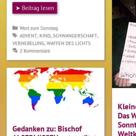
➤ Beitrag lesen
Kategorien
Wort zum Sonntag
SCHLAGWÖRTER
,
,
,
ADVENT
KIND
SCHWANGERSCHAFT
,
VERNEBELUNG
WAFFEN DES LICHTS
2 Kommentare
Klein
Das 
Sonn
Gedanken zu: Bischof
Weltk