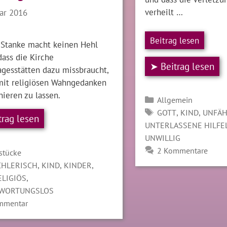
verheilt …
uar 2016
Beitrag lesen
. Stanke macht keinen Hehl
dass die Kirche
➤ Beitrag lesen
agesstätten dazu missbraucht,
mit religiösen Wahngedanken
nieren zu lassen.
Kategorien
Allgemein
SCHLAGWÖRTER
,
,
GOTT
KIND
UNFÄH
trag lesen
UNTERLASSENE HILFE
UNWILLIG
2 Kommentare
gorien
stücke
LAGWÖRTER
,
,
,
CHLERISCH
KIND
KINDER
,
ELIGIÖS
WORTUNGSLOS
mmentar