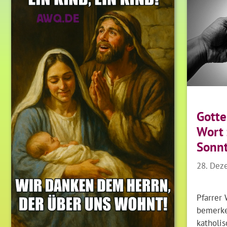
Gotte
Wort
Sonn
28. Dez
Pfarrer 
bemerke
katholis