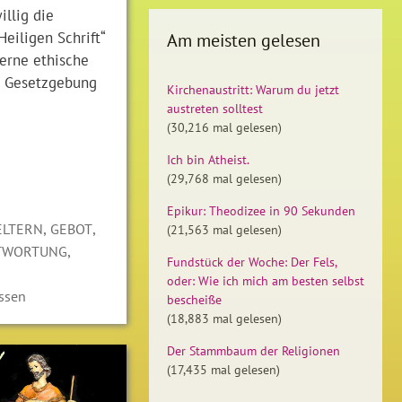
llig die
Heiligen Schrift“
Am meisten gelesen
erne ethische
ie Gesetzgebung
Kirchenaustritt: Warum du jetzt
austreten solltest
(30,216 mal gelesen)
Ich bin Atheist.
(29,768 mal gelesen)
Epikur: Theodizee in 90 Sekunden
,
,
ELTERN
GEBOT
(21,563 mal gelesen)
,
TWORTUNG
Fundstück der Woche: Der Fels,
oder: Wie ich mich am besten selbst
ssen
bescheiße
(18,883 mal gelesen)
Der Stammbaum der Religionen
(17,435 mal gelesen)