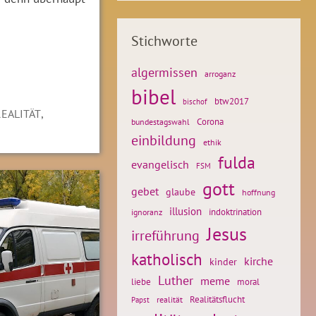
Stichworte
algermissen
arroganz
bibel
btw2017
bischof
,
REALITÄT
Corona
bundestagswahl
einbildung
ethik
fulda
evangelisch
FSM
gott
gebet
glaube
hoffnung
illusion
ignoranz
indoktrination
Jesus
irreführung
katholisch
kirche
kinder
Luther
meme
liebe
moral
Realitätsflucht
realität
Papst