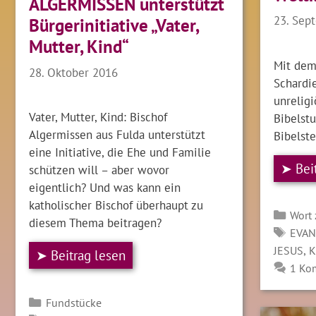
ALGERMISSEN unterstützt
23. Sep
Bürgerinitiative „Vater,
Mutter, Kind“
Mit dem
28. Oktober 2016
Schardie
unreligi
Vater, Mutter, Kind: Bischof
Bibelst
Algermissen aus Fulda unterstützt
Bibelste
eine Initiative, die Ehe und Familie
➤ Bei
schützen will – aber wovor
eigentlich? Und was kann ein
katholischer Bischof überhaupt zu
Kate
Wort
diesem Thema beitragen?
SCH
EVAN
,
JESUS
K
➤ Beitrag lesen
1 Ko
Kategorien
Fundstücke