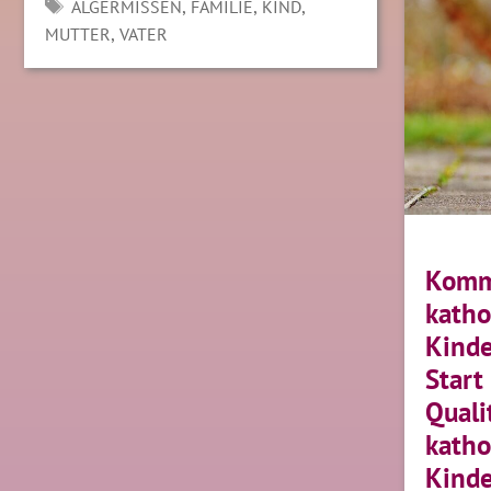
SCHLAGWÖRTER
,
,
,
ALGERMISSEN
FAMILIE
KIND
,
MUTTER
VATER
Komm
katho
Kinde
Start
Quali
katho
Kinde