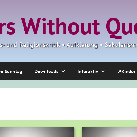
s Without Qu
ns- und Religionskritik • Aufklärung • Säkulari
m Sonntag
Downloads
Interaktiv
↗Kinder