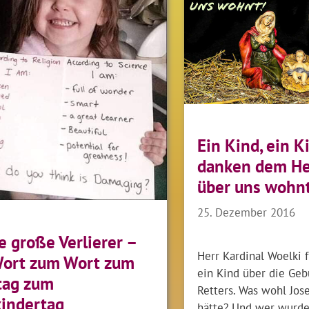
Ein Kind, ein K
danken dem Her
über uns wohnt
25. Dezember 2016
e große Verlierer –
Herr Kardinal Woelki 
Wort zum Wort zum
ein Kind über die Geb
tag zum
Retters. Was wohl Jos
indertag
hätte? Und wer wurd