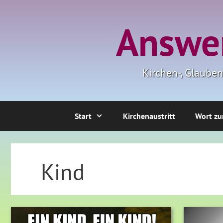
Zum
Inhalt
Answer
springen
Kirchen-, Glaube
Start
Kirchenaustritt
Wort zu
Kind