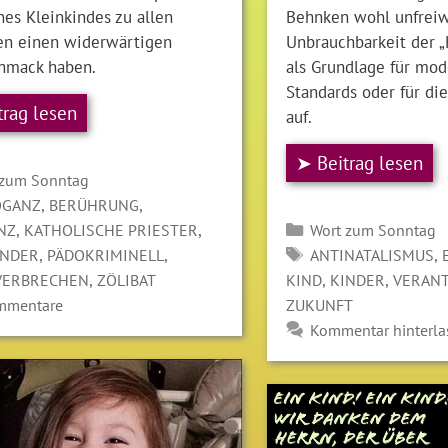
es Kleinkindes zu allen
Behnken wohl unfreiwi
n einen widerwärtigen
Unbrauchbarkeit der „
hmack haben.
als Grundlage für mod
Standards oder für d
trag lesen
auf.
➤ Beitrag lesen
gorien
 zum Sonntag
LAGWÖRTER
,
,
OGANZ
BERÜHRUNG
Kategorien
,
,
NZ
KATHOLISCHE PRIESTER
Wort zum Sonntag
SCHLAGWÖRTER
,
,
,
INDER
PÄDOKRIMINELL
ANTINATALISMUS
,
,
,
VERBRECHEN
ZÖLIBAT
KIND
KINDER
VERAN
mmentare
ZUKUNFT
Kommentar hinterla