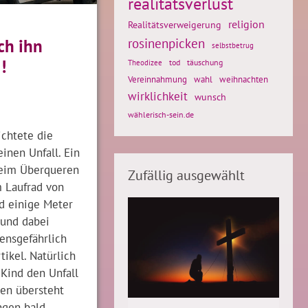
realitätsverlust
religion
Realitätsverweigerung
rosinenpicken
ch ihn
selbstbetrug
!
tod
täuschung
Theodizee
weihnachten
Vereinnahmung
wahl
wirklichkeit
wunsch
wählerisch-sein.de
ichtete die
inen Unfall. Ein
beim Überqueren
Zufällig ausgewählt
m Laufrad von
d einige Meter
 und dabei
bensgefährlich
tikel. Natürlich
s Kind den Unfall
en übersteht
ngen bald