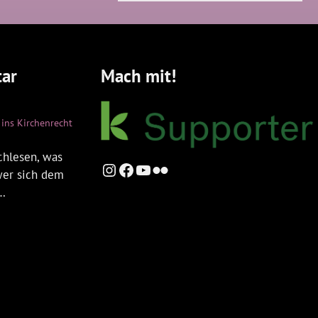
ar
Mach mit!
ins Kirchenrecht
chlesen, was
Instagram
Facebook
YouTube
Flickr
 wer sich dem
t…