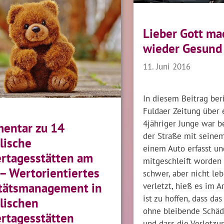
Lieber Gott ma
wieder Gesund 
11. Juni 2016
In diesem Beitrag ber
Fuldaer Zeitung über e
4jähriger Junge war 
entar zu 14
der Straße mit seine
lische
einem Auto erfasst un
rtagesstätten am
mitgeschleift worden
 – Wertorientiertes
schwer, aber nicht le
verletzt, hieß es im Ar
tätsmanagement in
ist zu hoffen, dass da
lischen
ohne bleibende Schäd
rtagesstätten
und dass die Verletzu