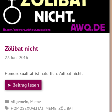
Zölibat nicht
27. Juni 2016
Homosexualität ist natürlich. Zölibat nicht.
➤ Beitrag lesen
Kategorien
,
Allgemein
Meme
SCHLAGWÖRTER
,
,
HOMOSEXUALITÄT
MEME
ZÖLIBAT