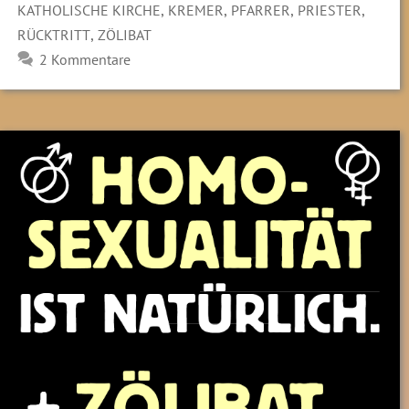
,
,
,
,
KATHOLISCHE KIRCHE
KREMER
PFARRER
PRIESTER
,
RÜCKTRITT
ZÖLIBAT
2 Kommentare