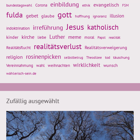
einbildung
evangelisch
Corona
ethik
bundestagswahl
FSM
gott
fulda
gebet
glaube
illusion
hoffnung
ignoranz
Jesus
katholisch
irreführung
indoktrination
Luther
kirche
meme
kinder
liebe
moral
realität
Papst
realitätsverlust
Realitätsflucht
Realitätsverweigerung
rosinenpicken
religion
tod
täuschung
selbstbetrug
Theodizee
wirklichkeit
wunsch
weihnachten
Vereinnahmung
wahl
wählerisch-sein.de
Zufällig ausgewählt