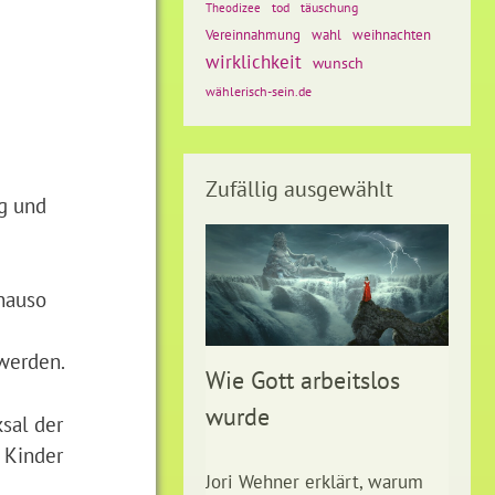
tod
täuschung
Theodizee
Vereinnahmung
weihnachten
wahl
wirklichkeit
wunsch
wählerisch-sein.de
Zufällig ausgewählt
ng und
enauso
 werden.
Wie Gott arbeitslos
wurde
sal der
 Kinder
Jori Wehner erklärt, warum