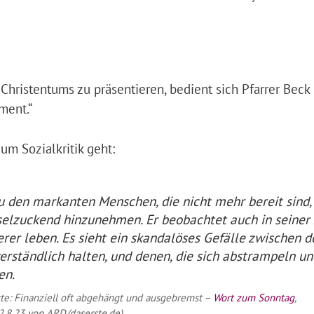
 Christentums zu präsentieren, bedient sich Pfarrer Beck 
ment.“
m Sozialkritik geht:
u den markanten Menschen, die nicht mehr bereit sind,
elzuckend hinzunehmen. Er beobachtet auch in seiner Z
er leben. Es sieht ein skandalöses Gefälle zwischen d
erständlich halten, und denen, die sich abstrampeln un
en.
tte: Finanziell oft abgehängt und ausgebremst –
Wort zum Sonntag
,
2.8.23 von ARD/daserste.de)