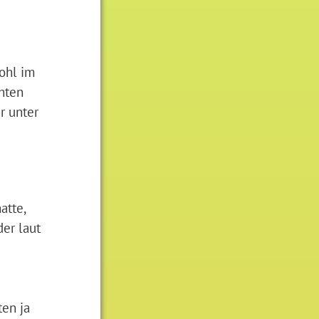
wohl im
hten
r unter
atte,
der laut
ten ja