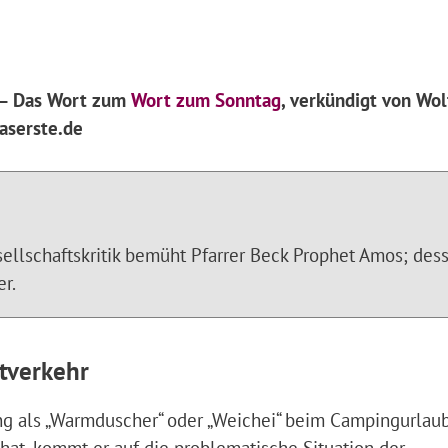
 – Das Wort zum
Wort zum Sonntag
, verkündigt von Wo
aserste.de
ellschaftskritik bemüht Pfarrer Beck Prophet Amos; des
r.
tverkehr
ng als „Warmduscher“ oder „Weichei“ beim Campingurlau
at, kommt er auf die problematische Situation der