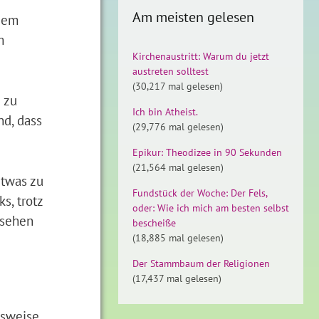
Am meisten gelesen
edem
m
Kirchenaustritt: Warum du jetzt
austreten solltest
(30,217 mal gelesen)
 zu
Ich bin Atheist.
nd, dass
(29,776 mal gelesen)
Epikur: Theodizee in 90 Sekunden
(21,564 mal gelesen)
etwas zu
Fundstück der Woche: Der Fels,
s, trotz
oder: Wie ich mich am besten selbst
 sehen
bescheiße
(18,885 mal gelesen)
Der Stammbaum der Religionen
(17,437 mal gelesen)
hsweise