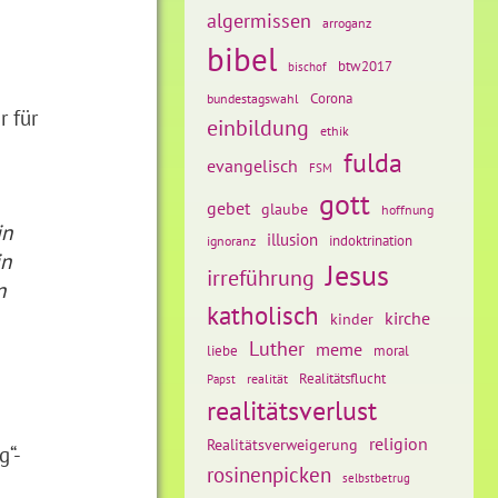
algermissen
arroganz
bibel
btw2017
bischof
Corona
bundestagswahl
r für
einbildung
ethik
fulda
evangelisch
FSM
gott
gebet
glaube
hoffnung
in
illusion
ignoranz
indoktrination
in
Jesus
irreführung
n
katholisch
kirche
kinder
Luther
meme
liebe
moral
Realitätsflucht
realität
Papst
realitätsverlust
religion
Realitätsverweigerung
g“-
rosinenpicken
selbstbetrug