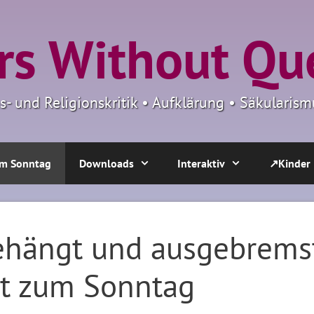
s Without Qu
ns- und Religionskritik • Aufklärung • Säkulari
m Sonntag
Downloads
Interaktiv
↗Kinder
gehängt und ausgebrems
t zum Sonntag