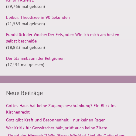
(29,766 mal gelesen)
Epikur: Theodizee in 90 Sekunden
(21,563 mal gelesen)
Fundstück der Woche: Der Fels, oder: Wie ich mich am besten
selbst bescheiße
(18,883 mal gelesen)
Der Stammbaum der Religionen
(17,434 mal gelesen)
Neue Beiträge
Gottes Haus hat keine Zugangsbeschränkung? Ein Blick ins
Kirchenrecht
Gott gibt Kraft und Besonnenheit – nur keinen Regen
Wer Kritik für Gezwitscher hält, prüft auch keine Zitate
„Signal des Himmels“? Wie Pfarrer Winfried Abel die Opfer eines