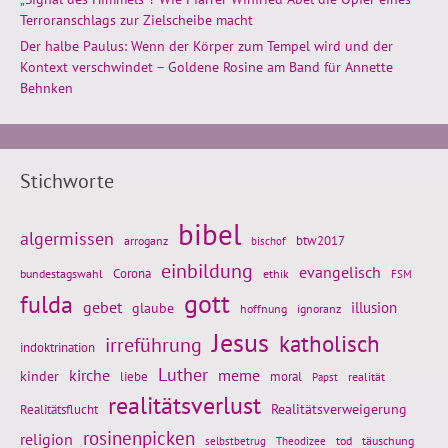
Terroranschlags zur Zielscheibe macht
Der halbe Paulus: Wenn der Körper zum Tempel wird und der
Kontext verschwindet – Goldene Rosine am Band für Annette
Behnken
Stichworte
bibel
algermissen
btw2017
arroganz
bischof
einbildung
evangelisch
Corona
ethik
bundestagswahl
FSM
gott
fulda
gebet
glaube
illusion
hoffnung
ignoranz
Jesus
katholisch
irreführung
indoktrination
Luther
kirche
meme
kinder
liebe
moral
realität
Papst
realitätsverlust
Realitätsflucht
Realitätsverweigerung
rosinenpicken
religion
tod
täuschung
selbstbetrug
Theodizee