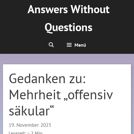
Zum
Answers Without
Inhalt
springen
Questions
Menü
Gedanken zu:
Mehrheit „offensiv
säkular“
19. November 2023
Lesezeit: ~
2
Min.