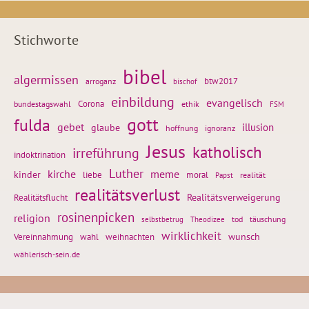
Stichworte
bibel
algermissen
btw2017
arroganz
bischof
einbildung
evangelisch
Corona
ethik
bundestagswahl
FSM
gott
fulda
gebet
glaube
illusion
hoffnung
ignoranz
Jesus
katholisch
irreführung
indoktrination
Luther
kirche
meme
kinder
liebe
moral
realität
Papst
realitätsverlust
Realitätsflucht
Realitätsverweigerung
rosinenpicken
religion
tod
täuschung
selbstbetrug
Theodizee
wirklichkeit
wunsch
Vereinnahmung
weihnachten
wahl
wählerisch-sein.de