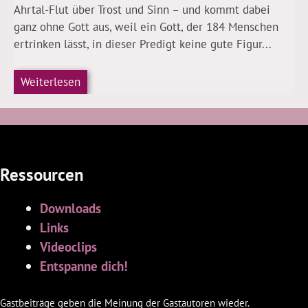
Ahrtal-Flut über Trost und Sinn – und kommt dabei
ganz ohne Gott aus, weil ein Gott, der 184 Menschen
ertrinken lässt, in dieser Predigt keine gute Figur...
Weiterlesen
Ressourcen
Downloads
Links
Videoclips
Entspanne dich!
Gastbeiträge geben die Meinung der Gastautoren wieder.