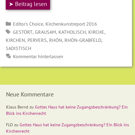
➤ Beitrag lesen
Kategorien
,
Editor's Choice
Kirchenkunstreport 2016
SCHLAGWÖRTER
,
,
,
,
GESTÖRT
GRAUSAM
KATHOLISCH
KIRCHE
,
,
,
,
KIRCHEN
PERVERS
RHÖN
RHÖN-GRABFELD
SADISTISCH
Kommentar hinterlassen
Neue Kommentare
Klaus Bernd
zu
Gottes Haus hat keine Zugangsbeschränkung? Ein
Blick ins Kirchenrecht
FLO
zu
Gottes Haus hat keine Zugangsbeschränkung? Ein Blick ins
Kirchenrecht