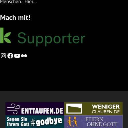
Menschen.“ Hier…
Mach mit!
Instagram
Facebook
YouTube
Flickr