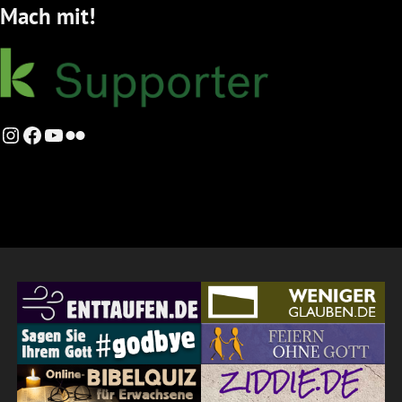
Mach mit!
Instagram
Facebook
YouTube
Flickr