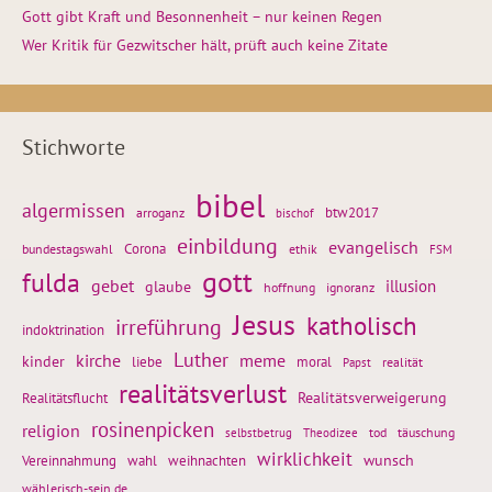
Gott gibt Kraft und Besonnenheit – nur keinen Regen
Wer Kritik für Gezwitscher hält, prüft auch keine Zitate
Stichworte
bibel
algermissen
btw2017
arroganz
bischof
einbildung
evangelisch
Corona
ethik
bundestagswahl
FSM
gott
fulda
gebet
glaube
illusion
hoffnung
ignoranz
Jesus
katholisch
irreführung
indoktrination
Luther
kirche
meme
kinder
liebe
moral
realität
Papst
realitätsverlust
Realitätsflucht
Realitätsverweigerung
rosinenpicken
religion
tod
täuschung
selbstbetrug
Theodizee
wirklichkeit
wunsch
Vereinnahmung
weihnachten
wahl
wählerisch-sein.de