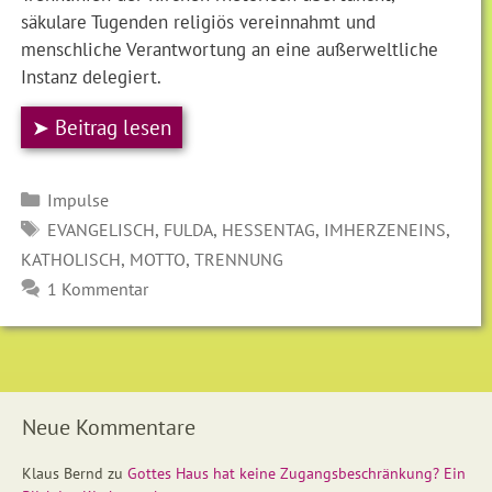
säkulare Tugenden religiös vereinnahmt und
menschliche Verantwortung an eine außerweltliche
Instanz delegiert.
➤ Beitrag lesen
Kategorien
Impulse
SCHLAGWÖRTER
,
,
,
,
EVANGELISCH
FULDA
HESSENTAG
IMHERZENEINS
,
,
KATHOLISCH
MOTTO
TRENNUNG
1 Kommentar
Neue Kommentare
Klaus Bernd
zu
Gottes Haus hat keine Zugangsbeschränkung? Ein