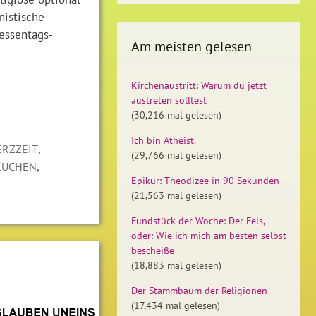
nistische
essentags-
Am meisten gelesen
Kirchenaustritt: Warum du jetzt
austreten solltest
(30,216 mal gelesen)
Ich bin Atheist.
,
ERZZEIT
(29,766 mal gelesen)
,
KUCHEN
Epikur: Theodizee in 90 Sekunden
(21,563 mal gelesen)
Fundstück der Woche: Der Fels,
oder: Wie ich mich am besten selbst
bescheiße
(18,883 mal gelesen)
Der Stammbaum der Religionen
(17,434 mal gelesen)