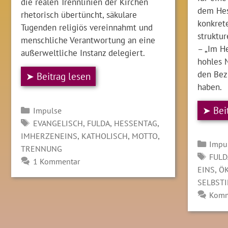
die realen Trennlinien der Kirchen
dem Hes
rhetorisch übertüncht, säkulare
konkrete
Tugenden religiös vereinnahmt und
struktu
menschliche Verantwortung an eine
– „Im He
außerweltliche Instanz delegiert.
hohles M
den Bezu
➤ Beitrag lesen
haben.
Kategorien
➤ Bei
Impulse
SCHLAGWÖRTER
,
,
,
EVANGELISCH
FULDA
HESSENTAG
,
,
,
IMHERZENEINS
KATHOLISCH
MOTTO
Kate
Impu
TRENNUNG
SCH
FULD
1 Kommentar
,
EINS
Ö
SELBST
Komm