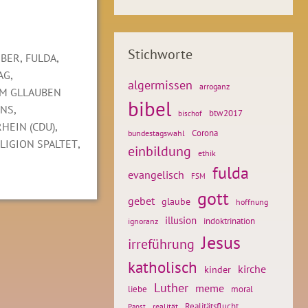
Stichworte
,
,
RBER
FULDA
,
AG
algermissen
arroganz
IM GLLAUBEN
bibel
,
INS
btw2017
bischof
,
HEIN (CDU)
Corona
bundestagswahl
,
LIGION SPALTET
einbildung
ethik
fulda
evangelisch
FSM
gott
gebet
glaube
hoffnung
illusion
ignoranz
indoktrination
Jesus
irreführung
katholisch
kirche
kinder
Luther
meme
liebe
moral
Realitätsflucht
realität
Papst