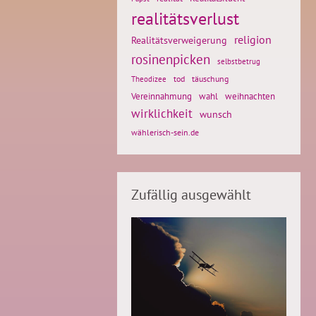
realitätsverlust
religion
Realitätsverweigerung
rosinenpicken
selbstbetrug
tod
täuschung
Theodizee
weihnachten
Vereinnahmung
wahl
wirklichkeit
wunsch
wählerisch-sein.de
Zufällig ausgewählt