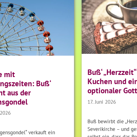
Buß‘ „Herzzeit“
e mit
Kuchen und ei
ngszeiten: Buß‘
optionaler Got
ht aus der
nsgondel
17. Juni 2026
 2026
Buß bewirbt die „Herz
Severikirche – und ge
gensgondel“ verkauft ein
selbst ein, dass das R