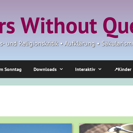
s Without Qu
ns- und Religionskritik • Aufklärung • Säkulari
m Sonntag
Downloads
Interaktiv
↗Kinder