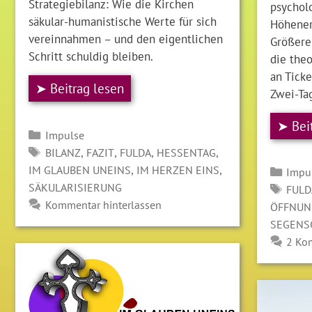
Strategiebilanz: Wie die Kirchen
psycholo
säkular-humanistische Werte für sich
Höhener
vereinnahmen – und den eigentlichen
Größere
Schritt schuldig bleiben.
die the
an Ticke
➤ Beitrag lesen
Zwei-Ta
➤ Bei
Kategorien
Impulse
SCHLAGWÖRTER
,
,
,
,
BILANZ
FAZIT
FULDA
HESSENTAG
,
,
IM GLAUBEN UNEINS
IM HERZEN EINS
Kate
Impu
SÄKULARISIERUNG
SCH
FULD
Kommentar hinterlassen
ÖFFNUN
SEGENS
2 Ko