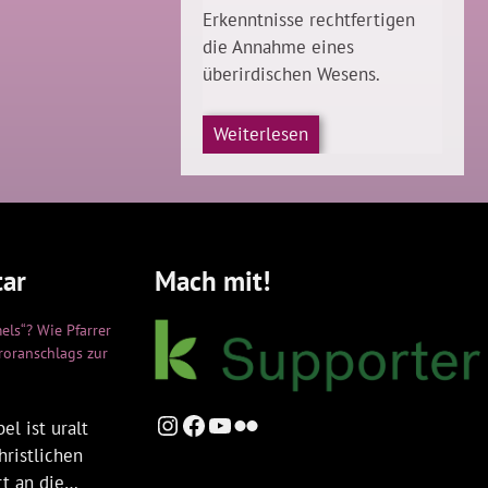
Erkenntnisse rechtfertigen
die Annahme eines
überirdischen Wesens.
Weiterlesen
ar
Mach mit!
els“? Wie Pfarrer
rroranschlags zur
Instagram
Facebook
YouTube
Flickr
el ist uralt
hristlichen
rt an die…