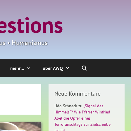
estions
smus • Humanismus
mehr…
über AWQ
Neue Kommentare
Udo Schneck
zu
„Signal des
Himmels“? Wie Pfarrer Winfried
Abel die Opfer eines
Terroranschlags zur Zielscheibe
macht