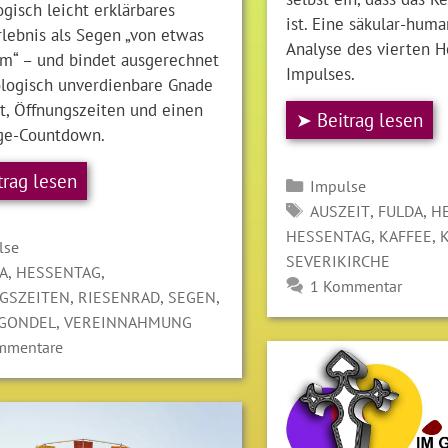
gisch leicht erklärbares
ist. Eine säkular-huma
lebnis als Segen „von etwas
Analyse des vierten H
m“ – und bindet ausgerechnet
Impulses.
ologisch unverdienbare Gnade
t, Öffnungszeiten und einen
➤ Beitrag lesen
ge-Countdown.
trag lesen
Kategorien
Impulse
SCHLAGWÖRTER
,
,
AUSZEIT
FULDA
H
,
,
HESSENTAG
KAFFEE
gorien
lse
SEVERIKIRCHE
LAGWÖRTER
,
,
A
HESSENTAG
1 Kommentar
,
,
,
GSZEITEN
RIESENRAD
SEGEN
,
GONDEL
VEREINNAHMUNG
mmentare