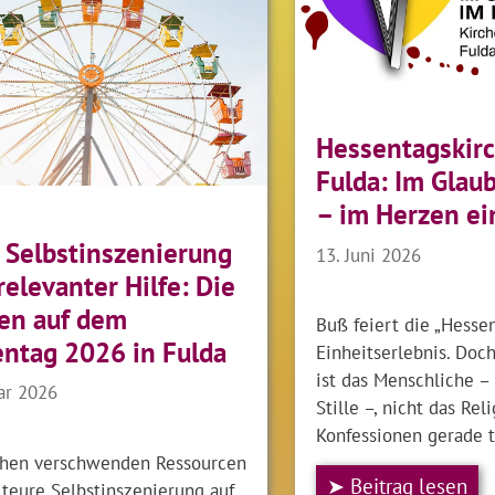
Hessentagskir
Fulda: Im Glau
– im Herzen ei
 Selbstinszenierung
13. Juni 2026
 relevanter Hilfe: Die
en auf dem
Buß feiert die „Hessen
ntag 2026 in Fulda
Einheitserlebnis. Doc
ist das Menschliche –
ar 2026
Stille –, nicht das Rel
Konfessionen gerade t
chen verschwenden Ressourcen
➤ Beitrag lesen
 teure Selbstinszenierung auf