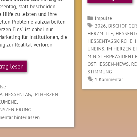
sentag, statt bescheiden
 Hilfe zu leisten und ihre
Kategorien
Impulse
rellen Probleme aufzuarbeiten
SCHLAGWÖRTER
,
2026
BISCHOF GE
rzen Eins“ ist dabei nur
,
HERZMITTE
HESSENT
arketing für Institutionen, die
,
HESSENTAGSKIRCHE
g zur Realität verloren
,
UNEINS
IM HERZEN E
MINISTERPRÄSIDENT R
,
OSTHESSEN-NEWS
RE
trag lesen
STIMMUNG
1 Kommentar
gorien
lse
LAGWÖRTER
,
,
A
HESSENTAG
IM HERZEN
,
KUMENE
INSZENIERUNG
entar hinterlassen