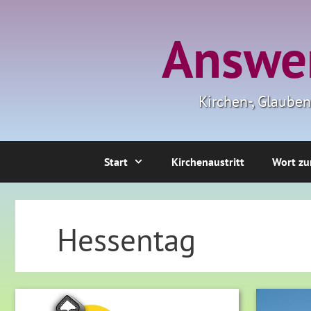
Zum
Inhalt
Answer
springen
Kirchen-, Glaube
Start
Kirchenaustritt
Wort zu
Hessentag