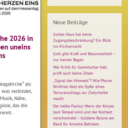
Neue Beiträge
Gottes Haus hat keine
che 2026 in
Zugangsbeschränkung? Ein Blick
ben uneins
ins Kirchenrecht
ns
Gott gibt Kraft und Besonnenheit –
nur keinen Regen
Wer Kritik für Gezwitscher hält,
prüft auch keine Zitate
„Signal des Himmels“? Wie Pfarrer
tagskirche“ als
Winfried Abel die Opfer eines
h was verbindet,
Terroranschlags zur Zielscheibe
 Musik, Nähe,
macht
igiöse, das die
Der halbe Paulus: Wenn der Körper
rennt.
zum Tempel wird und der Kontext
verschwindet – Goldene Rosine am
Band für Annette Behnken