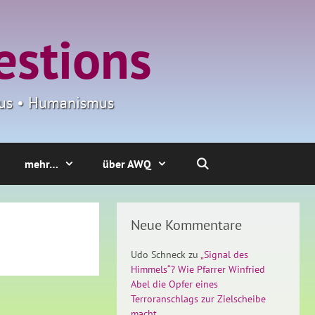
estions
smus • Humanismus
mehr…
über AWQ
Neue Kommentare
Udo Schneck
zu
„Signal des
Himmels“? Wie Pfarrer Winfried
Abel die Opfer eines
Terroranschlags zur Zielscheibe
macht