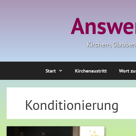
Zum
Inhalt
Answer
springen
Kirchen-, Glaube
Start
Kirchenaustritt
Wort zu
Konditionierung