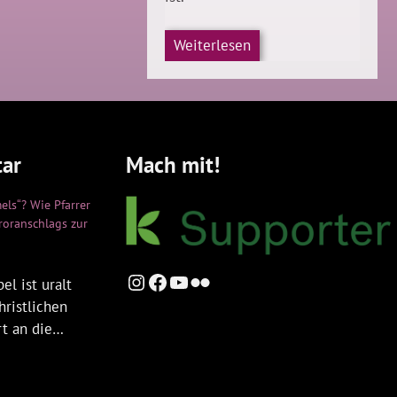
Weiterlesen
ar
Mach mit!
els“? Wie Pfarrer
rroranschlags zur
Instagram
Facebook
YouTube
Flickr
el ist uralt
hristlichen
rt an die…