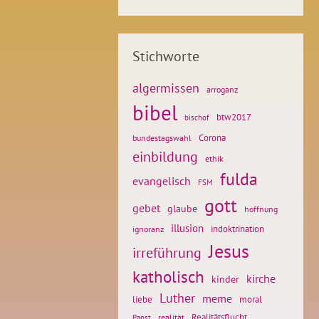
Stichworte
algermissen
arroganz
bibel
btw2017
bischof
Corona
bundestagswahl
einbildung
ethik
fulda
evangelisch
FSM
gott
gebet
glaube
hoffnung
illusion
ignoranz
indoktrination
Jesus
irreführung
katholisch
kirche
kinder
Luther
meme
liebe
moral
Realitätsflucht
realität
Papst