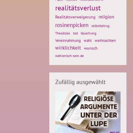
realitätsverlust
religion
Realitätsverweigerung
rosinenpicken
selbstbetrug
tod
täuschung
Theodizee
weihnachten
Vereinnahmung
wahl
wirklichkeit
wunsch
wählerisch-sein.de
Zufällig ausgewählt