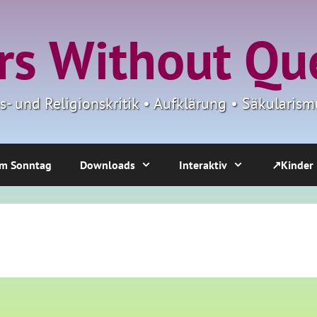
s Without Qu
ns- und Religionskritik • Aufklärung • Säkulari
m Sonntag
Downloads
Interaktiv
↗Kinder