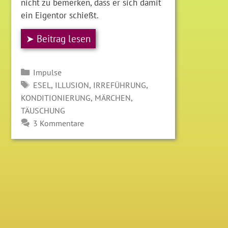
nicht zu bemerken, dass er sich damit
ein Eigentor schießt.
➤ Beitrag lesen
Kategorien
Impulse
SCHLAGWÖRTER
,
,
,
ESEL
ILLUSION
IRREFÜHRUNG
,
,
KONDITIONIERUNG
MÄRCHEN
TÄUSCHUNG
3 Kommentare