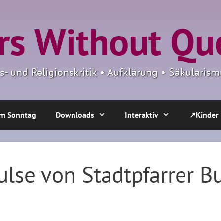
s Without Qu
ns- und Religionskritik • Aufklärung • Säkulari
m Sonntag
Downloads
Interaktiv
↗Kinder
lse von Stadtpfarrer B