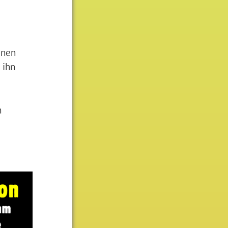
inen
 ihn
h