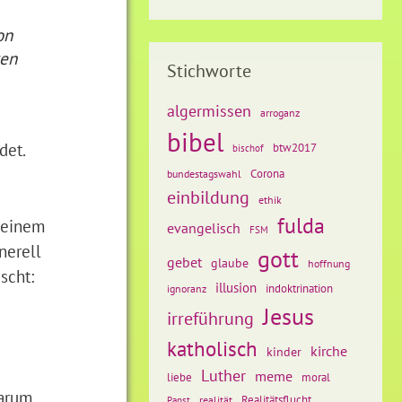
on
ren
Stichworte
algermissen
arroganz
bibel
det.
btw2017
bischof
Corona
bundestagswahl
einbildung
ethik
fulda
t einem
evangelisch
FSM
nerell
gott
gebet
glaube
hoffnung
scht:
illusion
ignoranz
indoktrination
Jesus
irreführung
katholisch
kirche
kinder
Luther
meme
liebe
moral
arum,
Realitätsflucht
realität
Papst