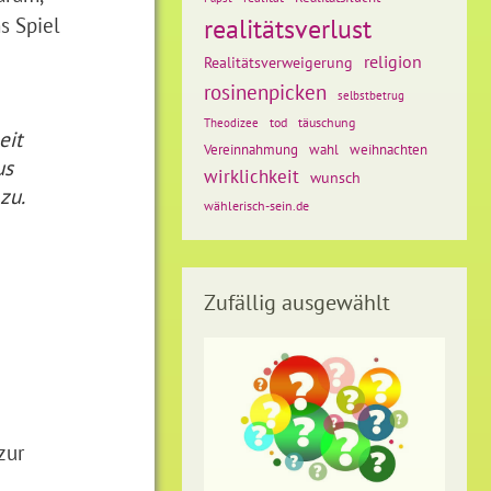
s Spiel
realitätsverlust
religion
Realitätsverweigerung
rosinenpicken
selbstbetrug
tod
täuschung
Theodizee
eit
weihnachten
Vereinnahmung
wahl
us
wirklichkeit
wunsch
zu.
wählerisch-sein.de
Zufällig ausgewählt
zur