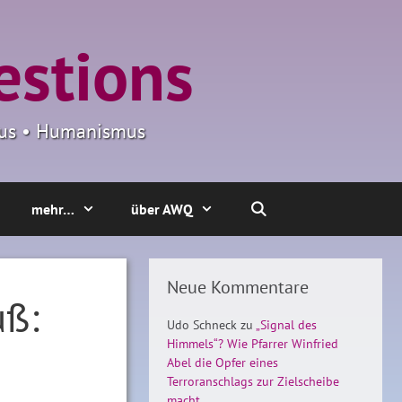
estions
smus • Humanismus
mehr…
über AWQ
Neue Kommentare
uß:
Udo Schneck
zu
„Signal des
Himmels“? Wie Pfarrer Winfried
Abel die Opfer eines
Terroranschlags zur Zielscheibe
macht