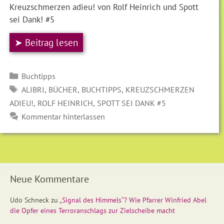
Kreuzschmerzen adieu! von Rolf Heinrich und Spott
sei Dank! #5
➤ Beitrag lesen
Kategorien
Buchtipps
SCHLAGWÖRTER
,
,
,
ALIBRI
BÜCHER
BUCHTIPPS
KREUZSCHMERZEN
,
,
ADIEU!
ROLF HEINRICH
SPOTT SEI DANK #5
Kommentar hinterlassen
Neue Kommentare
Udo Schneck
zu
„Signal des Himmels“? Wie Pfarrer Winfried Abel
die Opfer eines Terroranschlags zur Zielscheibe macht