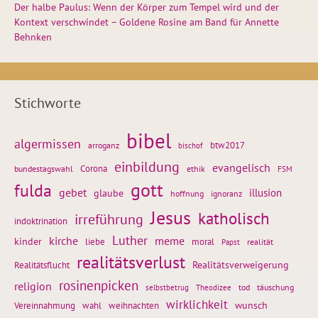
Der halbe Paulus: Wenn der Körper zum Tempel wird und der
Kontext verschwindet – Goldene Rosine am Band für Annette
Behnken
Stichworte
bibel
algermissen
btw2017
arroganz
bischof
einbildung
evangelisch
Corona
ethik
bundestagswahl
FSM
gott
fulda
gebet
glaube
illusion
hoffnung
ignoranz
Jesus
katholisch
irreführung
indoktrination
Luther
kirche
meme
kinder
liebe
moral
realität
Papst
realitätsverlust
Realitätsflucht
Realitätsverweigerung
rosinenpicken
religion
tod
täuschung
selbstbetrug
Theodizee
wirklichkeit
wunsch
weihnachten
Vereinnahmung
wahl