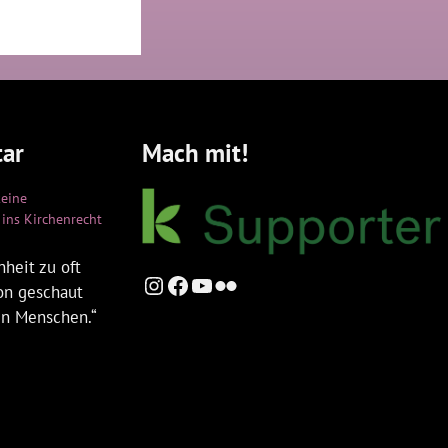
ar
Mach mit!
keine
ins Kirchenrecht
heit zu oft
Instagram
Facebook
YouTube
Flickr
ion geschaut
en Menschen.“