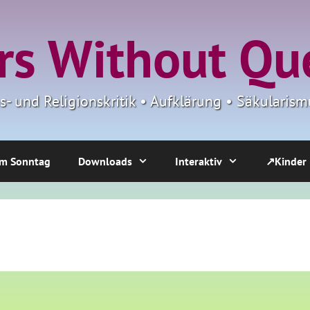
s Without Qu
ns- und Religionskritik • Aufklärung • Säkulari
m Sonntag
Downloads
Interaktiv
↗Kinder