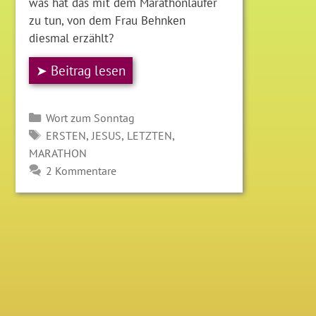
was hat das mit dem Marathonläufer
zu tun, von dem Frau Behnken
diesmal erzählt?
➤ Beitrag lesen
Kategorien
Wort zum Sonntag
SCHLAGWÖRTER
,
,
,
ERSTEN
JESUS
LETZTEN
MARATHON
2 Kommentare