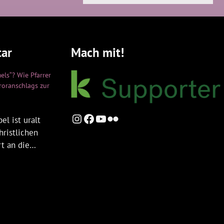
ar
Mach mit!
els“? Wie Pfarrer
rroranschlags zur
Instagram
Facebook
YouTube
Flickr
el ist uralt
hristlichen
rt an die…