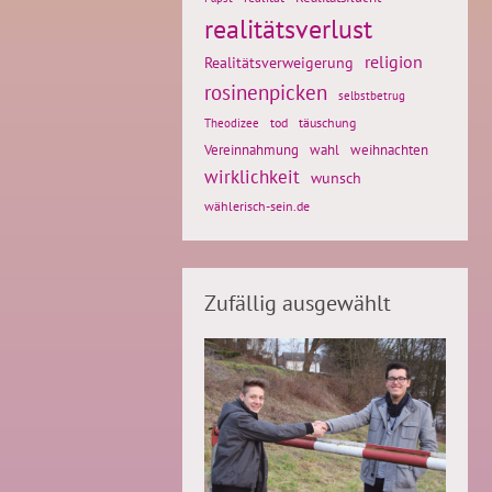
realitätsverlust
religion
Realitätsverweigerung
rosinenpicken
selbstbetrug
tod
täuschung
Theodizee
weihnachten
Vereinnahmung
wahl
wirklichkeit
wunsch
wählerisch-sein.de
Zufällig ausgewählt