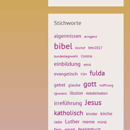
Stichworte
algermissen
arroganz
bibel
btw2017
bischof
Corona
bundestagswahl
einbildung
ethik
fulda
evangelisch
FSM
gott
gebet
glaube
hoffnung
illusion
ignoranz
indoktrination
Jesus
irreführung
katholisch
kirche
kinder
Luther
meme
liebe
moral
Realitätsflucht
realität
Papst