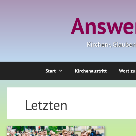
Zum
Inhalt
Answer
springen
Kirchen-, Glaube
Start
Kirchenaustritt
Wort zu
Letzten