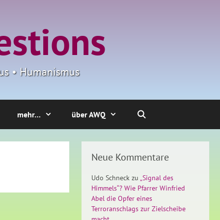
estions
smus • Humanismus
mehr…
über AWQ
Neue Kommentare
Udo Schneck
zu
„Signal des
Himmels“? Wie Pfarrer Winfried
Abel die Opfer eines
Terroranschlags zur Zielscheibe
macht