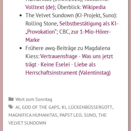
Volltext (de)
; Überblick:
Wikipedia
The Velvet Sundown (KI-Projekt, Suno):
Rolling Stone,
Selbstbestätigung als KI-
„Provokation“
; CBC,
zur 1-Mio-Hörer-
Marke
Frühere awq-Beiträge zu Magdalena
Kiess:
Vertrauensfrage
·
Was uns jetzt
trägt
·
Keine Eselei
·
Liebe als
Herrschaftsinstrument (Valentinstag)
Kategorien
Wort zum Sonntag
SCHLAGWÖRTER
,
,
,
,
AI
GOD OF THE GAPS
KI
LÜCKENBÜSSERGOTT
,
,
,
MAGNIFICA HUMANITAS
PAPST LEO
SUNO
THE
VELVET SUNDOWN