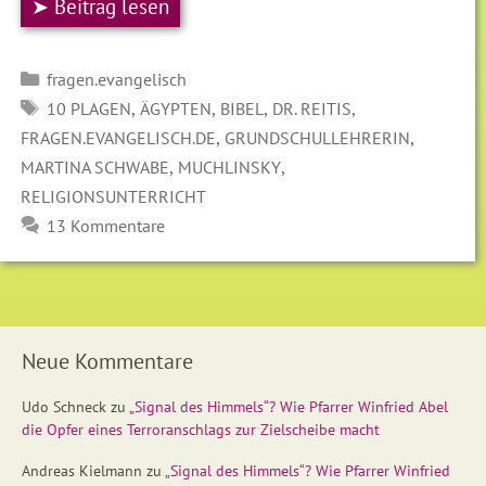
➤ Beitrag lesen
Kategorien
fragen.evangelisch
SCHLAGWÖRTER
,
,
,
,
10 PLAGEN
ÄGYPTEN
BIBEL
DR. REITIS
,
,
FRAGEN.EVANGELISCH.DE
GRUNDSCHULLEHRERIN
,
,
MARTINA SCHWABE
MUCHLINSKY
RELIGIONSUNTERRICHT
13 Kommentare
Neue Kommentare
Udo Schneck
zu
„Signal des Himmels“? Wie Pfarrer Winfried Abel
die Opfer eines Terroranschlags zur Zielscheibe macht
Andreas Kielmann
zu
„Signal des Himmels“? Wie Pfarrer Winfried