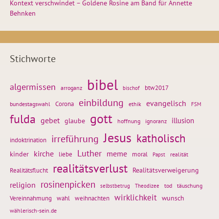
Kontext verschwindet – Goldene Rosine am Band für Annette
Behnken
Stichworte
bibel
algermissen
btw2017
arroganz
bischof
einbildung
evangelisch
Corona
ethik
bundestagswahl
FSM
gott
fulda
gebet
glaube
illusion
hoffnung
ignoranz
Jesus
katholisch
irreführung
indoktrination
Luther
kirche
meme
kinder
liebe
moral
realität
Papst
realitätsverlust
Realitätsflucht
Realitätsverweigerung
rosinenpicken
religion
tod
täuschung
selbstbetrug
Theodizee
wirklichkeit
wunsch
weihnachten
Vereinnahmung
wahl
wählerisch-sein.de