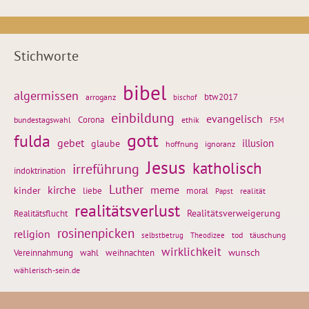
Stichworte
bibel
algermissen
btw2017
arroganz
bischof
einbildung
evangelisch
Corona
ethik
bundestagswahl
FSM
gott
fulda
gebet
glaube
illusion
hoffnung
ignoranz
Jesus
katholisch
irreführung
indoktrination
Luther
kirche
meme
kinder
liebe
moral
realität
Papst
realitätsverlust
Realitätsflucht
Realitätsverweigerung
rosinenpicken
religion
tod
täuschung
selbstbetrug
Theodizee
wirklichkeit
wunsch
Vereinnahmung
weihnachten
wahl
wählerisch-sein.de