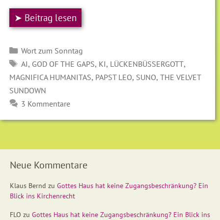
➤ Beitrag lesen
Kategorien
Wort zum Sonntag
SCHLAGWÖRTER
,
,
,
,
AI
GOD OF THE GAPS
KI
LÜCKENBÜSSERGOTT
,
,
,
MAGNIFICA HUMANITAS
PAPST LEO
SUNO
THE VELVET
SUNDOWN
3 Kommentare
Neue Kommentare
Klaus Bernd
zu
Gottes Haus hat keine Zugangsbeschränkung? Ein
Blick ins Kirchenrecht
FLO
zu
Gottes Haus hat keine Zugangsbeschränkung? Ein Blick ins