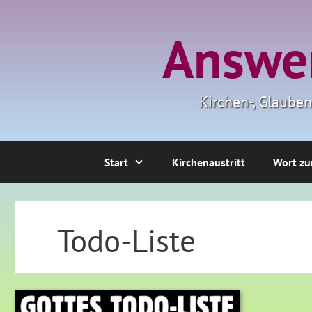
Zum
Inhalt
Answer
springen
Kirchen-, Glaube
Start
Kirchenaustritt
Wort zu
Todo-Liste