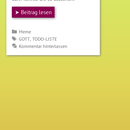
➤ Beitrag lesen
Kategorien
Meme
SCHLAGWÖRTER
,
GOTT
TODO-LISTE
Kommentar hinterlassen