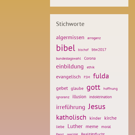
Stichworte
algermissen
arroganz
bibel
btw2017
bischof
Corona
bundestagswahl
einbildung
ethik
fulda
evangelisch
FSM
gott
gebet
glaube
hoffnung
illusion
ignoranz
indoktrination
Jesus
irreführung
katholisch
kirche
kinder
Luther
meme
liebe
moral
Realitätsflucht
realität
Papst