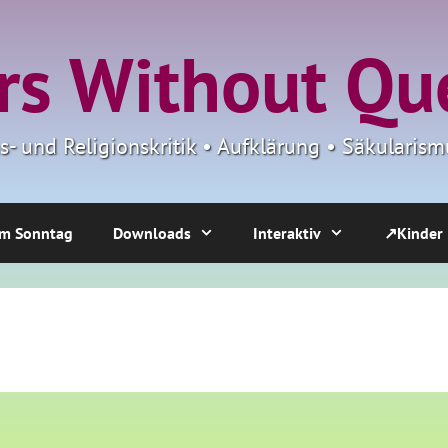
s Without Qu
ns- und Religionskritik • Aufklärung • Säkulari
m Sonntag
Downloads
Interaktiv
↗Kinder