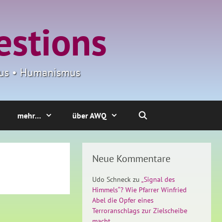
estions
smus • Humanismus
mehr…
über AWQ
Neue Kommentare
Udo Schneck
zu
„Signal des
Himmels“? Wie Pfarrer Winfried
Abel die Opfer eines
Terroranschlags zur Zielscheibe
macht