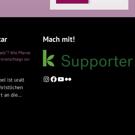
ar
Mach mit!
els“? Wie Pfarrer
rroranschlags zur
Instagram
Facebook
YouTube
Flickr
el ist uralt
hristlichen
rt an die…