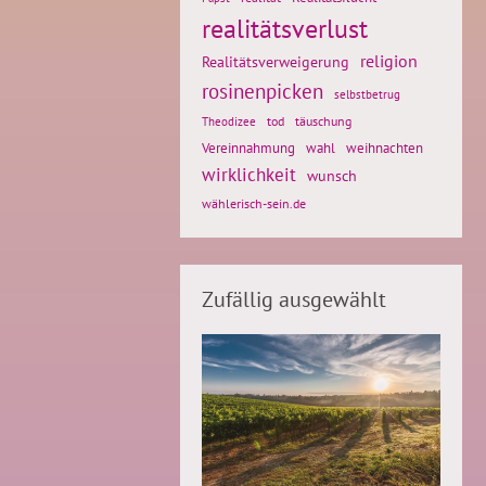
realitätsverlust
religion
Realitätsverweigerung
rosinenpicken
selbstbetrug
tod
täuschung
Theodizee
weihnachten
Vereinnahmung
wahl
wirklichkeit
wunsch
wählerisch-sein.de
Zufällig ausgewählt